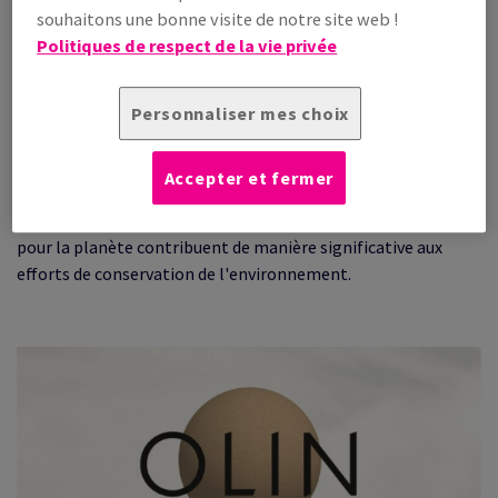
souhaitons une bonne visite de notre site web !
organisation encourage les entreprises et les particuliers à
Politiques de respect de la vie privée
contribuer en reversant 1 % de leur chiffre d'affaires annuel à
des causes environnementales.
Personnaliser mes choix
Travaillant avec un réseau d'associations à but non lucratif,
le 1% pour la planète et ses membres s'attaquent à diverses
questions telles que le changement climatique, la
Accepter et fermer
biodiversité, l'éducation et la gestion des déchets. En
allouant des fonds à de telles initiatives, les membres du 1%
pour la planète contribuent de manière significative aux
efforts de conservation de l'environnement.