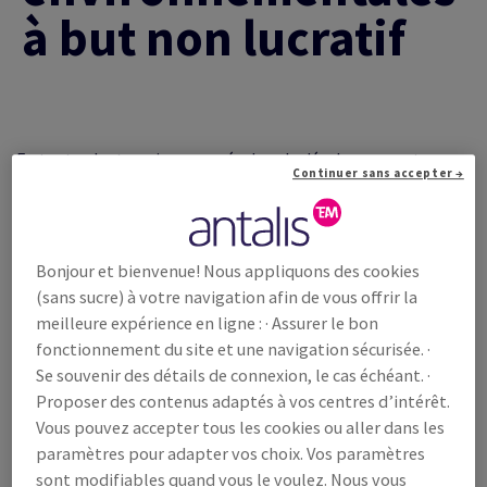
à but non lucratif
En tant qu'entreprise engagée dans le développement
Continuer sans accepter →
durable avec nos produits et nos marques, nous nous
engageons activement à fournir d'autres soutiens et à
accroître notre impact. Les marques Olin Origins et Data
Copy® sont membres de 1% pour la planète. Cette
Bonjour et bienvenue! Nous appliquons des cookies
collaboration a débuté en 2021 par une donation à des
(sans sucre) à votre navigation afin de vous offrir la
associations à but non lucratif pour développer leurs projets
meilleure expérience en ligne : · Assurer le bon
et créer un impact significatif dans plusieurs domaines.
fonctionnement du site et une navigation sécurisée. ·
Se souvenir des détails de connexion, le cas échéant. ·
L'initiative 1% pour la planète est un mouvement mondial
Proposer des contenus adaptés à vos centres d’intérêt.
qui associe les efforts des entreprises et des particuliers pour
Vous pouvez accepter tous les cookies ou aller dans les
avoir un impact positif sur l'environnement. Fondée en 2002
paramètres pour adapter vos choix. Vos paramètres
par Yvon Chouinard, le fondateur de Patagonia, et Craig
sont modifiables quand vous le voulez. Nous vous
Mathews, le fondateur de Blue Ribbon Flies, cette