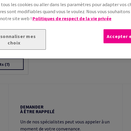
 tous les cookies ou aller dans les paramètres pour adapter vos ch
es sont modifiables quand vous le voulez. Nous vous souhaiton
 notre site web !
Politiques de respect de la vie privée
sonnaliser mes
Accepter 
choix
e bois,
une
 r...
ts
(7)
DEMANDER
À ÊTRE RAPPELÉ
Un de nos spécialistes peut vous appeler à un
moment de votre convenance.