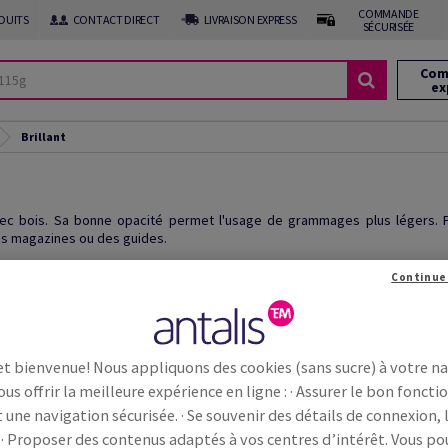
COMMANDE
DUITS
CONTACT DIRECT
LIVRAISON EXPRESS
SÉCURISÉE
Com
ex
Brillant
ec bois. Sa bonne opacité permet l'usage de grammages plus légers. Pr
s magazines ou des guides.
Continue
et bienvenue! Nous appliquons des cookies (sans sucre) à votre n
ous offrir la meilleure expérience en ligne : · Assurer le bon fonc
t une navigation sécurisée. · Se souvenir des détails de connexion, 
 · Proposer des contenus adaptés à vos centres d’intérêt. Vous p