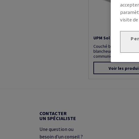
accepter
paramètr
visite de
UPM Sol Gloss
Per
Couché brillant, traces d
blancheur élevée. Pour 
communication de qualité,
Voir les produi
CONTACTER
UN SPÉCIALISTE
Une question ou
besoin d'un conseil ?