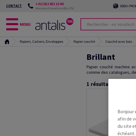
+32 (0)2 451 12 00
CONTACT
9000+ PRO
Horaires d'ouverture (8h-17h)
MENU
Papiers, Cartons, Enveloppes
Papier couché
Couché avec bois
Brillant
Papier couché machine av
comme des catalogues, de
1
résultats
Bonjour 
afin de v
du site e
échéant.