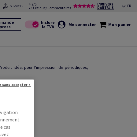
4.9/5
L’UNIVERS
SERVICES
FR
73 Critique/ Commentaires
D’ANTALIS
mande
Me connecter
Mon panier
press
oduit idéal pour l'impression de périodiques,
r sans accepter →
avigation
tionnement
le cas
ouvez