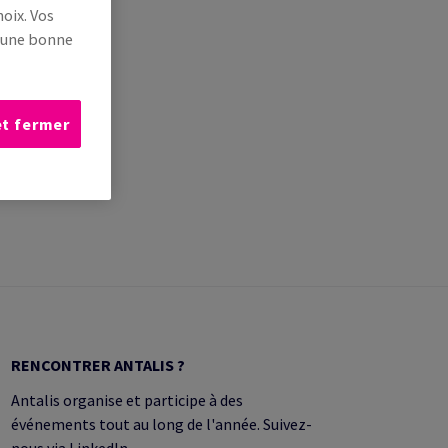
oix. Vos
s une bonne
et fermer
RENCONTRER ANTALIS ?
Antalis organise et participe à des
événements tout au long de l'année. Suivez-