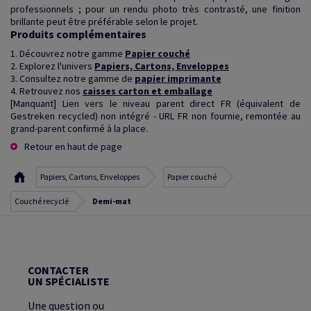
professionnels ; pour un rendu photo très contrasté, une finition
brillante peut être préférable selon le projet.
Produits complémentaires
1. Découvrez notre gamme
Papier couché
2. Explorez l'univers
Papiers, Cartons, Enveloppes
3. Consultez notre gamme de
papier imprimante
4. Retrouvez nos
caisses carton et emballage
[Manquant] Lien vers le niveau parent direct FR (équivalent de
Gestreken recycled) non intégré - URL FR non fournie, remontée au
grand-parent confirmé à la place.
Retour en haut de page
Papiers, Cartons, Enveloppes
Papier couché
Couché recyclé
Demi-mat
CONTACTER
UN SPÉCIALISTE
Une question ou