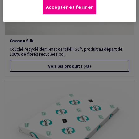
Accepter et fermer
Cocoon Silk
Couché recyclé demi-mat certifié FSC®, produit au départ de
100% de fibres recyclées po...
Voir les produits
(43)