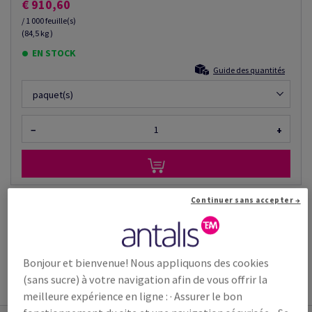
€ 910,60
/ 1 000 feuille(s)
(84,5 kg )
EN STOCK
Guide des quantités
paquet(s)
−
+
Continuer sans accepter →
Outil de coupe
INFORMATION
INFORMATIONS
INFORMATIONS
ADDITIONNELLE
TECHNIQUES
TECHNIQUES
Bonjour et bienvenue! Nous appliquons des cookies
(sans sucre) à votre navigation afin de vous offrir la
meilleure expérience en ligne : · Assurer le bon