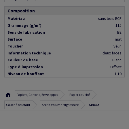
Composition
Matériau
sans bois ECF
Grammage (g/m²)
115
Sens de fabrication
BE
Surface
mat
Toucher
vélin
Information technique
deux faces
Couleur de base
Blanc
Type d’impression
Offset
Niveau de bouffant
1.10
Papiers, Cartons, Enveloppes
Papier couché
Couché bouffant
Arctic Volume High White
434662