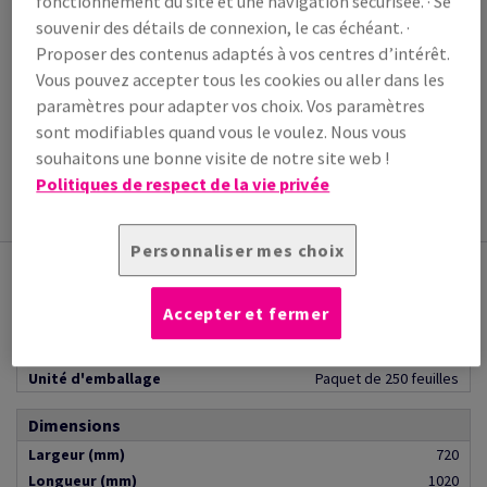
fonctionnement du site et une navigation sécurisée. · Se
souvenir des détails de connexion, le cas échéant. ·
Vous pourriez aussi être intéressé par
Proposer des contenus adaptés à vos centres d’intérêt.
Coala Event Walk
Vous pouvez accepter tous les cookies ou aller dans les
(1 article(s))
Film vinyle embossé, 457 microns, anti-dérapant
paramètres pour adapter vos choix. Vos paramètres
pour adhésif au sol.
sont modifiables quand vous le voulez. Nous vous
souhaitons une bonne visite de notre site web !
Voir plus
Politiques de respect de la vie privée
Personnaliser mes choix
Attributs produits
Accepter et fermer
General
Pallet Quantity
7500.0
Unité d'emballage
Paquet de 250 feuilles
Dimensions
Largeur (mm)
720
Longueur (mm)
1020