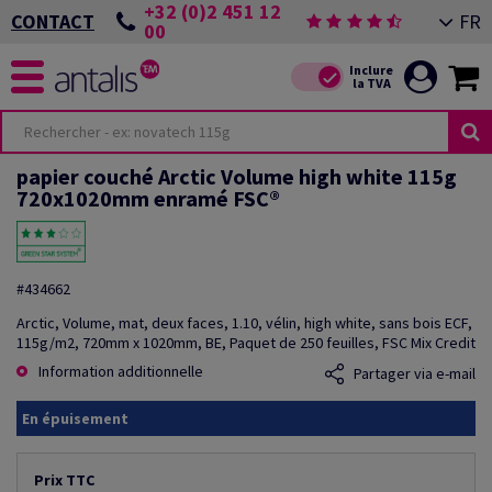
+32 (0)2 451 12
FR
CONTACT
00
papier couché Arctic Volume high white 115g
720x1020mm enramé FSC®
#434662
Arctic, Volume, mat, deux faces, 1.10, vélin, high white, sans bois ECF,
115g/m2, 720mm x 1020mm, BE, Paquet de 250 feuilles, FSC Mix Credit
Information additionnelle
Partager via e-mail
En épuisement
Prix TTC