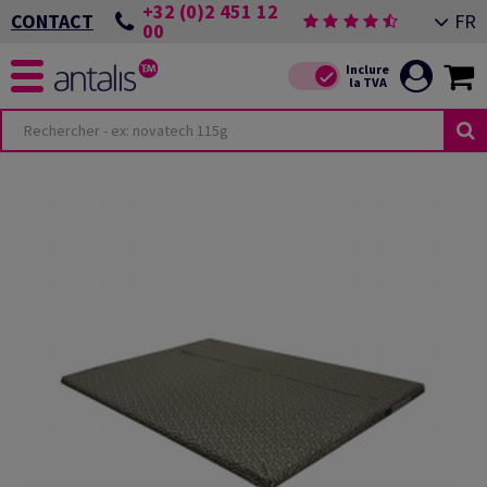
+32 (0)2 451 12
FR
CONTACT
00