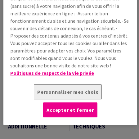
(sans sucre) à votre navigation afin de vous offrir la
/ 1 000 feuille(s)
meilleure expérience en ligne : · Assurer le bon
(245 kg )
fonctionnement du site et une navigation sécurisée. · Se
LIVRAISON PRÉVUE LE 10/08/2026
souvenir des détails de connexion, le cas échéant. ·
Guide des quantités
Proposer des contenus adaptés à vos centres d’intérêt.
paquet(s)
Vous pouvez accepter tous les cookies ou aller dans les
paramètres pour adapter vos choix. Vos paramètres
−
+
sont modifiables quand vous le voulez. Nous vous
souhaitons une bonne visite de notre site web !
Politiques de respect de la vie privée
Personnaliser mes choix
Outil de coupe
Accepter et fermer
Echantillons
INFORMATION
INFORMATIONS
ADDITIONNELLE
TECHNIQUES