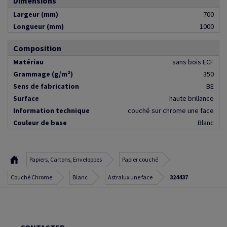
Dimensions
Largeur (mm)
700
Longueur (mm)
1000
Composition
Matériau
sans bois ECF
Grammage (g/m²)
350
Sens de fabrication
BE
Surface
haute brillance
Information technique
couché sur chrome une face
Couleur de base
Blanc
Papiers, Cartons, Enveloppes
Papier couché
Couché Chrome
Blanc
Astralux une face
324437