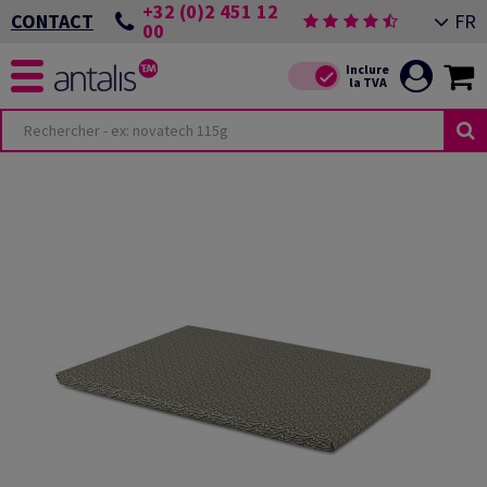
+32 (0)2 451 12
FR
CONTACT
00