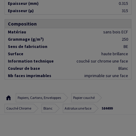
Epaisseur (mm)
0.315
Epaisseur (µ)
315
Composition
Matériau
sans bois ECF
Grammage (g/m²)
250
Sens de fabrication
BE
Surface
haute brillance
Information technique
couché sur chrome une face
Couleur de base
Blanc
Nb faces imprimables
imprimable sur une face
Papiers, Cartons, Enveloppes
Papier couché
Couché Chrome
Blanc
Astralux une face
584499