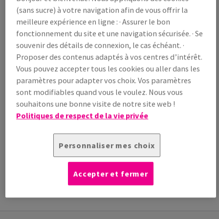
(sans sucre) à votre navigation afin de vous offrir la
/ 1 000 feuille(s)
(144 kg )
meilleure expérience en ligne : · Assurer le bon
fonctionnement du site et une navigation sécurisée. · Se
EN STOCK
souvenir des détails de connexion, le cas échéant. ·
Guide des quantités
Proposer des contenus adaptés à vos centres d’intérêt.
paquet(s)
Vous pouvez accepter tous les cookies ou aller dans les
paramètres pour adapter vos choix. Vos paramètres
−
+
sont modifiables quand vous le voulez. Nous vous
souhaitons une bonne visite de notre site web !
Politiques de respect de la vie privée
Personnaliser mes choix
Outil de coupe
INFORMATION
INFORMATIONS
Accepter et fermer
ADDITIONNELLE
TECHNIQUES