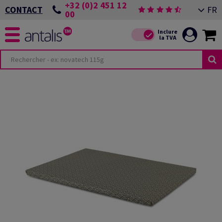
+32 (0)2 451 12
FR
CONTACT
00