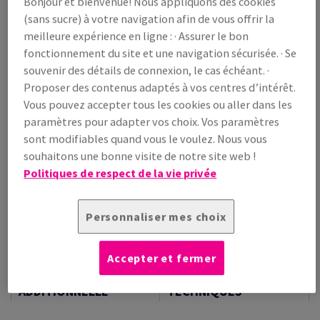
Bonjour et bienvenue! Nous appliquons des cookies
/ 1 000 feuille(s)
(sans sucre) à votre navigation afin de vous offrir la
(210 kg )
meilleure expérience en ligne : · Assurer le bon
LIVRAISON PRÉVUE LE 10/08/2026
fonctionnement du site et une navigation sécurisée. · Se
Guide des quantités
souvenir des détails de connexion, le cas échéant. ·
Proposer des contenus adaptés à vos centres d’intérêt.
paquet(s)
Vous pouvez accepter tous les cookies ou aller dans les
paramètres pour adapter vos choix. Vos paramètres
−
+
sont modifiables quand vous le voulez. Nous vous
souhaitons une bonne visite de notre site web !
Politiques de respect de la vie privée
Personnaliser mes choix
Outil de coupe
Echantillons
Accepter et fermer
INFORMATION
INFORMATIONS
ADDITIONNELLE
TECHNIQUES