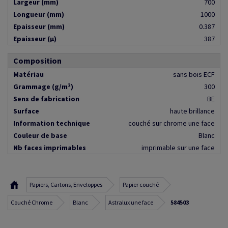
Largeur (mm)
700
Longueur (mm)
1000
Epaisseur (mm)
0.387
Epaisseur (µ)
387
Composition
Matériau
sans bois ECF
Grammage (g/m²)
300
Sens de fabrication
BE
Surface
haute brillance
Information technique
couché sur chrome une face
Couleur de base
Blanc
Nb faces imprimables
imprimable sur une face
Papiers, Cartons, Enveloppes
Papier couché
Couché Chrome
Blanc
Astralux une face
584503