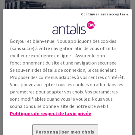
Continuer sans accepter →
Bonjour et bienvenue! Nous appliquons des cookies
(sans sucre) à votre navigation afin de vous offrir la
meilleure expérience en ligne : · Assurer le bon
fonctionnement du site et une navigation sécurisée. ·
Se souvenir des détails de connexion, le cas échéant. ·
Proposer des contenus adaptés à vos centres d’intérêt.
Vous pouvez accepter tous les cookies ou aller dans les
paramètres pour adapter vos choix. Vos paramètres
sont modifiables quand vous le voulez. Nous vous
souhaitons une bonne visite de notre site web !
Edixion Offset
Politiques de respect de la vie privée
Papier et carton offset sans bois, idéal pour les grands tirages
et les travaux répétit...
Personnaliser mes choix
Voir les produits
(149)