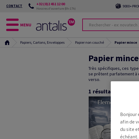
+32 (0)2 451 12 00
CONTACT
9000+ PRO
Horaires d'ouverture (8h-17h)
MENU
Papiers, Cartons, Enveloppes
Papier non couché
Papier mince
Papier mince
Très spécifiques, ces type
se prêtent parfaitement à
verso.
1
résultats
Bonjour 
afin de v
du site e
échéant.