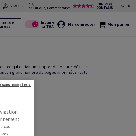
4.9/5
L’UNIVERS
SERVICES
FR
73 Critique/ Commentaires
D’ANTALIS
mande
Me connecter
Mon panier
press
 ce qui en fait un support de lecture idéal. Ils
ayant un grand nombre de pages imprimées recto
r sans accepter →
avigation
tionnement
le cas
ouvez