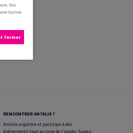
oix. Vos
s une bonne
et fermer
RENCONTRER ANTALIS ?
Antalis organise et participe à des
événements tout au long de l'année. Suivez-