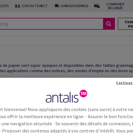
COMMANDE
DUITS
CONTACT DIRECT
LIVRAISON EXPRESS
SÉCURISÉE
Com
ex
s de papier sont super opaques et disponibles dans des faibles grammages,
 des applications comme des notices, des modes d'emploi ou des livres 
Continue
et bienvenue! Nous appliquons des cookies (sans sucre) à votre n
ous offrir la meilleure expérience en ligne : · Assurer le bon fonc
t une navigation sécurisée. · Se souvenir des détails de connexion, 
 · Proposer des contenus adaptés à vos centres d’intérêt. Vous p