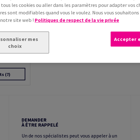
 tous les cookies ou aller dans les paramètres pour adapter vos ch
es sont modifiables quand vous le voulez. Nous vous souhaiton
 notre site web !
Politiques de respect de la vie privée
sonnaliser mes
Accepter 
sic
choix
ce non
cellente
ts
(7)
DEMANDER
À ÊTRE RAPPELÉ
Un de nos spécialistes peut vous appeler à un