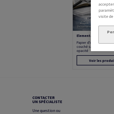
accepter
paramètr
visite de
Per
Elementa Opaque Clas
Papier d'impression min
couché sans bois, à l'ex
opacité
Voir les produi
CONTACTER
UN SPÉCIALISTE
Une question ou