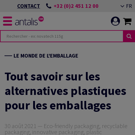
+32 (0)2 451 12 00
FR
CONTACT
TERIOR DESIGN
ÉS
MENTS ESG
LE MONDE DE L'EMBALLAGE
 IMPRIMÉE
IS
ÉNEMENT ALMERE
Tout savoir sur les
alternatives plastiques
 DE BUREAU
TRANSITION
 APPLICATIONS
pour les emballages
 VISUELLE
ÉNEMENT GIESSEN
RE PERFORMANCE
ALE
30 août 2021 — Eco-friendly packaging, recyclable
BALLAGE
packaging, innovative packaging, plastic
IMER LES