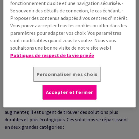
fonctionnement du site et une navigation sécurisée. ·
plastiques, (80 à 120 milliards de dollars par an), est perdue
Se souvenir des détails de connexion, le cas échéant. ·
après une seule utilisation, selon le Forum économique
Proposer des contenus adaptés à vos centres d’intérêt.
mondial.
Vous pouvez accepter tous les cookies ou aller dans les
paramètres pour adapter vos choix. Vos paramètres
sont modifiables quand vous le voulez. Nous vous
En 2018, la Commission européenne a adopté l'objectif
souhaitons une bonne visite de notre site web !
ambitieux de réutiliser ou de recycler tous les emballages
Politiques de respect de la vie privée
plastiques produits dans la zone euro d'ici 2030. Elle entend
réduire considérablement les plastiques à usage unique et
restreindre la production intentionnelle de microplastiques -
Personnaliser mes choix
de petits morceaux de plastique qui peuvent avoir des
impacts particulièrement mauvais sur les écosystèmes
Accepter et fermer
naturels.
La demande de matériaux d'emballage devant continuer à
augmenter, il est urgent de trouver des solutions plus
durables et plus écologiques. Ces solutions se répartissent
en deux grandes catégories :