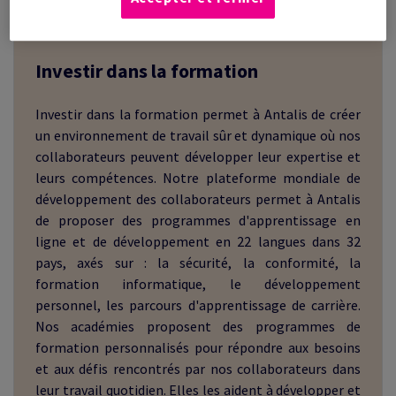
Investir dans la formation
Investir dans la formation permet à Antalis de créer
un environnement de travail sûr et dynamique où nos
collaborateurs peuvent développer leur expertise et
leurs compétences. Notre plateforme mondiale de
développement des collaborateurs permet à Antalis
de proposer des programmes d'apprentissage en
ligne et de développement en 22 langues dans 32
pays, axés sur : la sécurité, la conformité, la
formation informatique, le développement
personnel, les parcours d'apprentissage de carrière.
Nos académies proposent des programmes de
formation personnalisés pour répondre aux besoins
et aux défis rencontrés par nos collaborateurs dans
leur travail quotidien. Elles les aident à développer et