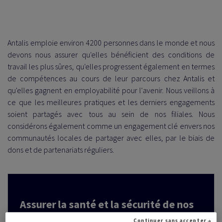
RITÉ
Antalis emploie environ 4200 personnes dans le monde et nous
devons nous assurer qu'elles bénéficient des conditions de
travail les plus sûres, qu'elles progressent également en termes
É
de compétences au cours de leur parcours chez Antalis et
qu'elles gagnent en employabilité pour l'avenir. Nous veillons à
ce que les meilleures pratiques et les derniers engagements
soient partagés avec tous au sein de nos filiales. Nous
considérons également comme un engagement clé envers nos
communautés locales de partager avec elles, par le biais de
dons et de partenariats réguliers.
Assurer la santé et la sécurité de nos
équipes et renforcer nos actions
Continuer sans accepter →