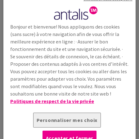
Nos efforts et notre engagement en matière de
santé et de sécurité au fil des ans ont donné des
Bonjour et bienvenue! Nous appliquons des cookies
résultats très encourageants, le taux d'incidents du
(sans sucre) à votre navigation afin de vous offrir la
groupe Antalis ayant considérablement diminué au
meilleure expérience en ligne : · Assurer le bon
cours des cinq dernières années, passant de 10,58 en
fonctionnement du site et une navigation sécurisée. ·
2018 à 3,06 en 2023. Notre objectif sera toujours de
Se souvenir des détails de connexion, le cas échéant. ·
créer un environnement de travail sans accident.
Proposer des contenus adaptés à vos centres d’intérêt.
Vous pouvez accepter tous les cookies ou aller dans les
paramètres pour adapter vos choix. Vos paramètres
3.06
sont modifiables quand vous le voulez. Nous vous
souhaitons une bonne visite de notre site web !
Politiques de respect de la vie privée
Nombre total d'accidents avec plus de
plus de 3 jours d'arrêt de travail
/ Nombre d'ETP x 1 000
Personnaliser mes choix
*en 2023
Accepter et fermer