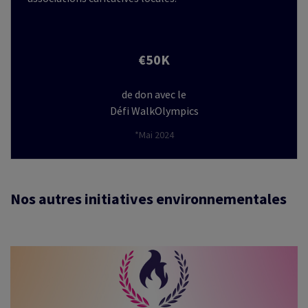
€50K
de don avec le
Défi WalkOlympics
*Mai 2024
Nos autres initiatives environnementales