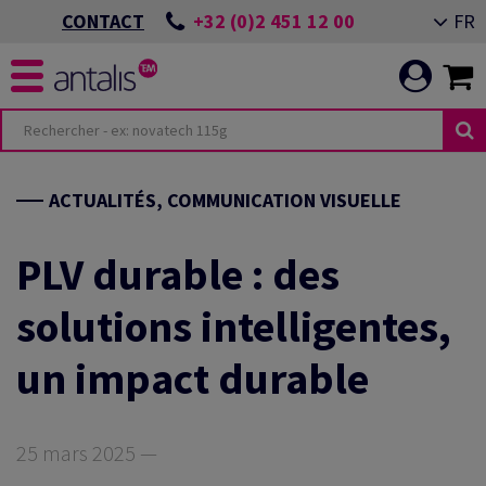
+32 (0)2 451 12 00
FR
CONTACT
TERIOR DESIGN
ÉS
MENTS ESG
ACTUALITÉS, COMMUNICATION VISUELLE
 IMPRIMÉE
IS
ÉNEMENT ALMERE
PLV durable : des
solutions intelligentes,
 DE BUREAU
TRANSITION
 APPLICATIONS
un impact durable
 VISUELLE
ÉNEMENT GIESSEN
RE PERFORMANCE
ALE
25 mars 2025 —
BALLAGE
IMER LES