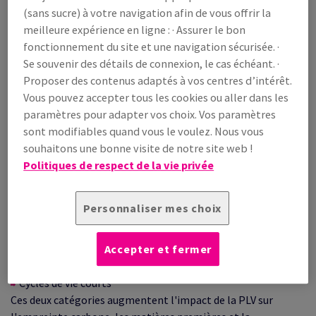
préoccupations, les détaillants et les fabricants explorent et
(sans sucre) à votre navigation afin de vous offrir la
adoptent des solutions alternatives plus responsables. Cet
meilleure expérience en ligne : · Assurer le bon
article explore les principes clés de l'éco-conception et les
fonctionnement du site et une navigation sécurisée. ·
étapes de l'intégration de l'éco-conception dans les PLV.
Se souvenir des détails de connexion, le cas échéant. ·
Proposer des contenus adaptés à vos centres d’intérêt.
Vous pouvez accepter tous les cookies ou aller dans les
paramètres pour adapter vos choix. Vos paramètres
sont modifiables quand vous le voulez. Nous vous
Les défis environnementaux de la PLV
souhaitons une bonne visite de notre site web !
traditionnelle
Politiques de respect de la vie privée
Bien qu'il s'agisse d'un outil marketing puissant, la PLV
Personnaliser mes choix
traditionnelle pose de nombreux problèmes
environnementaux. Pour faciliter les choses, nous pouvons
les classer en deux catégories :
Accepter et fermer
Matériaux non recyclables
Cycles de vie courts
Ces deux catégories augmentent l'impact de la PLV sur