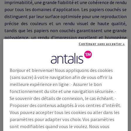
imprimabilité, une grande fiabilité et une cohérence de rendu
pour tous les domaines d'application. Les papiers couchés se
distinguent par leur surface optimisée pour une reproduction
précise des couleurs et un rendu visuel de haute qualité,
tandis que les papiers non couchés garantissent une grande
polyvalence, un rendu d'impression excellent et homogène
adapté à de nombreux usages. Cette sélection de marques
Continuer sans accepter →
répond aux exigences les plus élevées en assurant des
performances constantes et une finition irréprochable sur
une large variété d’applications. Laissez-vous surprendre par
Bonjour et bienvenue! Nous appliquons des cookies
notre offre.
(sans sucre) à votre navigation afin de vous offrir la
meilleure expérience en ligne : · Assurer le bon
fonctionnement du site et une navigation sécurisée. ·
Se souvenir des détails de connexion, le cas échéant. ·
Proposer des contenus adaptés à vos centres d’intérêt.
Vous pouvez accepter tous les cookies ou aller dans les
paramètres pour adapter vos choix. Vos paramètres
sont modifiables quand vous le voulez. Nous vous