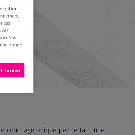
avigation
tionnement
le cas
ouvez
oix. Vos
s une bonne
et fermer
 un couchage unique permettant une