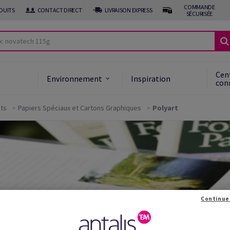
COMMANDE
DUITS
CONTACT DIRECT
LIVRAISON EXPRESS
SÉCURISÉE
Cen
Environnement
Inspiration
con
its
Papiers Spéciaux et Cartons Graphiques
Polyart
Continue