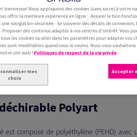
et bienvenue! Nous appliquons des cookies (sans sucre) à votre n
ous offrir la meilleure expérience en ligne : · Assurer le bon fonc
t une navigation sécurisée. · Se souvenir des détails de connexion, 
 · Proposer des contenus adaptés à vos centres d’intérêt. Vous p
 tous les cookies ou aller dans les paramètres pour adapter vos ch
es sont modifiables quand vous le voulez. Nous vous souhaiton
 notre site web !
Politiques de respect de la vie privée
sonnaliser mes
Accepter 
choix
déchirable Polyart
hé est composé de polyéthylène (PEHD) avec