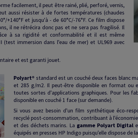
me facilement, il peut être rainé, plié, perforé, vernis,
eut aussi résister à de fortes températures (chaudes
0°/+140°F et jusqu'à - de 60°C/-76°F. Ce film dispose
, il ne rétrécira donc pas et ne sera pas fragilisé. Il
râce à sa rigidité et conformabilité et il est même
I (test immersion dans l'eau de mer) et UL969 avec
taire et est garanti jouet.
Polyart®
standard est un couché deux faces blanc mat,
et 285 g/m2. Il peut-être disponible en format ou 
toutes sortes d'applications graphiques. Pour les fa
disponible en couché 1 face (sur demande).
Si vous avez besoin d'un film synthétique éco-resp
recyclé post-consommation, contribuant à l'économie c
et des déchets marins. La
gamme Polyart Digital
e
équipés en presses HP Indigo puisqu'elle dispose de la 