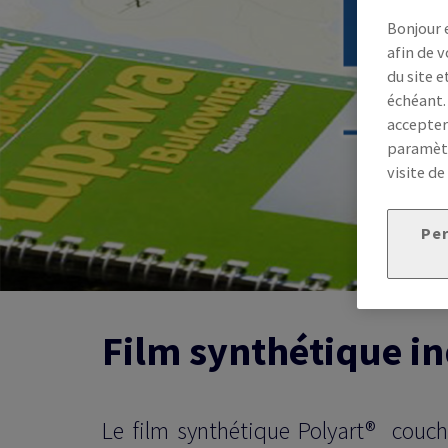
Bonjour 
afin de v
du site e
échéant.
accepter
paramètr
visite de
Per
Film synthétique in
Le film synthétique Polyart® couc