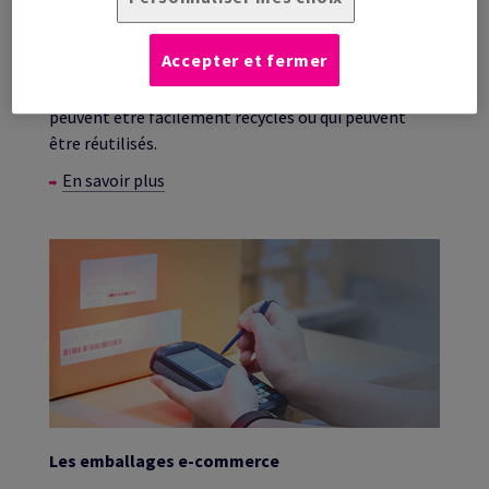
Les emballages verts
Accepter et fermer
Un aperçu des matériaux d’emballage « verts » qui
sont fabriqués à partir de matériaux recyclés, qui
peuvent être facilement recyclés ou qui peuvent
être réutilisés.
En savoir plus
Les emballages e-commerce