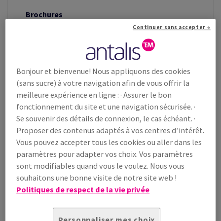
Brochures
Continuer sans accepter →
Découvrez nos brochures et dépliants
En savoir plus
Bonjour et bienvenue! Nous appliquons des cookies
(sans sucre) à votre navigation afin de vous offrir la
Notre expertise : concevoir des
meilleure expérience en ligne : · Assurer le bon
solutions d'emballage innovantes
fonctionnement du site et une navigation sécurisée. ·
Se souvenir des détails de connexion, le cas échéant. ·
Proposer des contenus adaptés à vos centres d’intérêt.
Vous pouvez accepter tous les cookies ou aller dans les
paramètres pour adapter vos choix. Vos paramètres
sont modifiables quand vous le voulez. Nous vous
souhaitons une bonne visite de notre site web !
Politiques de respect de la vie privée
Personnaliser mes choix