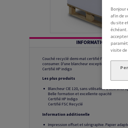
Bonjour 
afin de v
du site e
échéant.
accepter
INFORMATION ADDITI
paramètr
visite de
Couché recyclé demi-mat certifié FSC®, produit a
consumer. D'une blancheur exceptionnelle, il con
Per
Certifié HP indigo
Les plus produits
Blancheur CIE 120, sans utilisation d’azurants 
Belle formation et excellente opacité
Certifié HP Indigo
Certifié FSC Recyclé
Information additionelle
Impression offset et sérigraphie. Papier adap