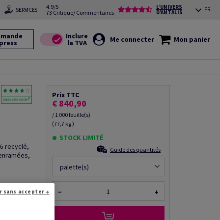
4.9/5
L’UNIVERS
SERVICES
FR
73 Critique/ Commentaires
D’ANTALIS
mande
Me connecter
Mon panier
press
Prix TTC
€ 840,90
/ 1 000 feuille(s)
(77,7 kg )
STOCK LIMITÉ
% recyclé,
Guide des quantités
 enramées,
palette(s)
−
+
r sans accepter →
r via e-mail