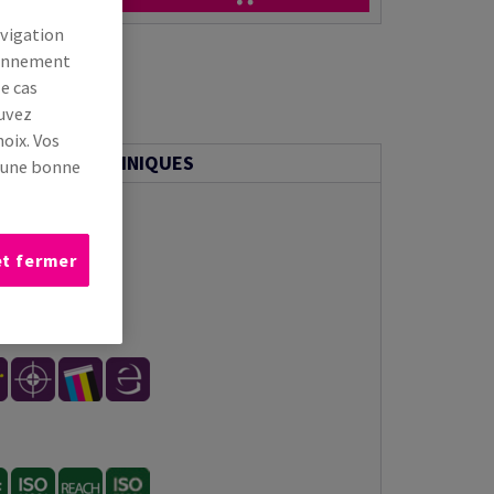
avigation
tionnement
le cas
ouvez
oix. Vos
MATIONS TECHNIQUES
s une bonne
et fermer