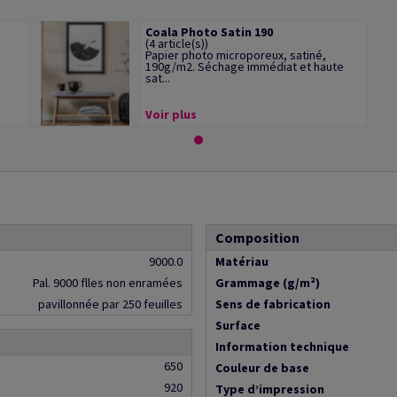
Coala Photo Satin 190
(4 article(s))
Papier photo microporeux, satiné,
190g/m2. Séchage immédiat et haute
sat...
Voir plus
Composition
9000.0
Matériau
Pal. 9000 flles non enramées
Grammage (g/m²)
pavillonnée par 250 feuilles
Sens de fabrication
Surface
Information technique
650
Couleur de base
920
Type d’impression