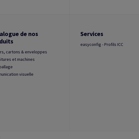
alogue de nos
Services
duits
easyconfig - Profils ICC
rs, cartons & enveloppes
itures et machines
ballage
nication visuelle