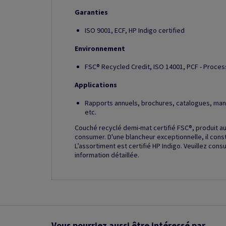
Garanties
ISO 9001, ECF, HP Indigo certified
Environnement
FSC® Recycled Credit, ISO 14001, PCF - Proces
Applications
Rapports annuels, brochures, catalogues, manue
etc.
Couché recyclé demi-mat certifié FSC®, produit a
consumer. D'une blancheur exceptionnelle, il con
L’assortiment est certifié HP Indigo. Veuillez cons
information détaillée.
Vous pourriez aussi être intéressé par