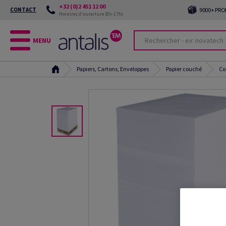
+32 (0)2 451 12 00
CONTACT
9000+ PRO
Horaires d'ouverture (8h-17h)
MENU
Papiers, Cartons, Enveloppes
Papier couché
Co