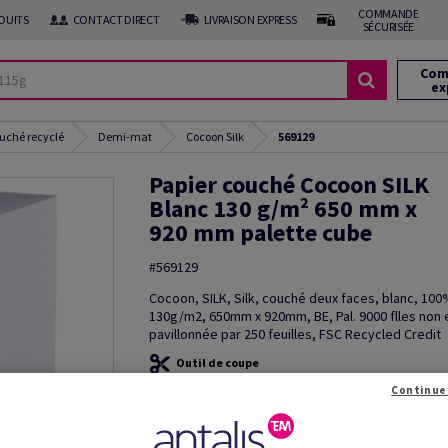
COMMANDE
DUITS
CONTACT DIRECT
LIVRAISON EXPRESS
SÉCURISÉE
Com
ex
uché recyclé
Demi-mat
Cocoon Silk
569129
Papier couché Cocoon SILK
Blanc 130 g/m² 650 mm x
920 mm palette cube
#569129
Cocoon, SILK, Silk, couché deux faces, blanc, 100
130g/m2, 650mm x 920mm, BE, Pal. 9000 flles non
pavillonnée par 250 feuilles, FSC Recycled Credit
Outil de coupe
Continue
Information additionnelle
Partage