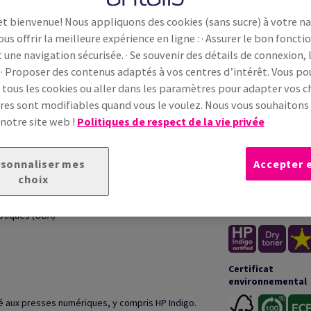
et bienvenue! Nous appliquons des cookies (sans sucre) à votre n
ous offrir la meilleure expérience en ligne : · Assurer le bon fonc
t une navigation sécurisée. · Se souvenir des détails de connexion, 
 · Proposer des contenus adaptés à vos centres d’intérêt. Vous p
 tous les cookies ou aller dans les paramètres pour adapter vos ch
ONNELLE
INFOR
es sont modifiables quand vous le voulez. Nous vous souhaiton
 notre site web !
Politiques de respect de la vie privée
u départ de 100% de fibres recyclées post-
Garanties
stitue un choix écologiquement responsable.
sonnaliser mes
Accepter 
choix
Impression &
transformation
optiques (OBA)
Certificat
environnemental
té aux presses numériques, y compris HP Indigo.