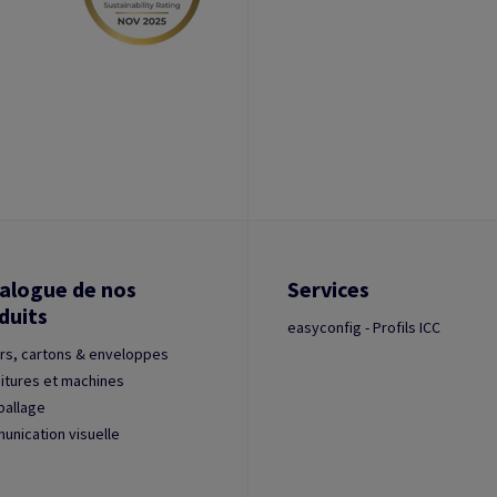
alogue de nos
Services
duits
easyconfig - Profils ICC
rs, cartons & enveloppes
itures et machines
ballage
nication visuelle