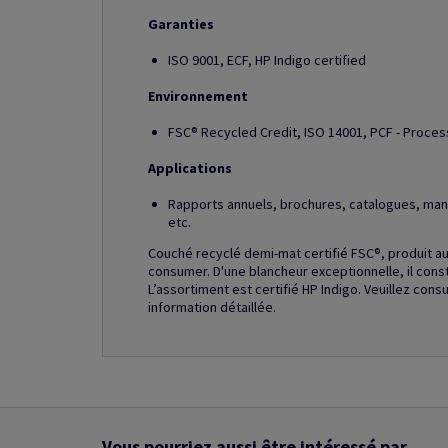
Garanties
ISO 9001, ECF, HP Indigo certified
Environnement
FSC® Recycled Credit, ISO 14001, PCF - Proces
Applications
Rapports annuels, brochures, catalogues, manue
etc.
Couché recyclé demi-mat certifié FSC®, produit a
consumer. D'une blancheur exceptionnelle, il con
L’assortiment est certifié HP Indigo. Veuillez cons
information détaillée.
Vous pourriez aussi être intéressé par