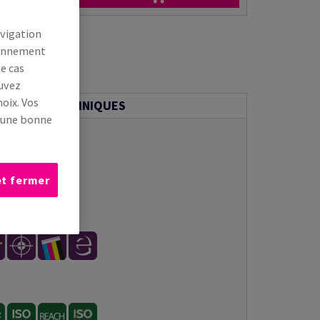
avigation
tionnement
le cas
ouvez
oix. Vos
MATIONS TECHNIQUES
s une bonne
et fermer