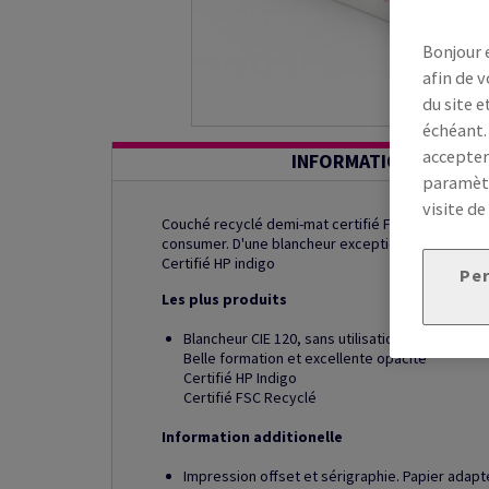
Bonjour 
afin de v
du site e
échéant.
accepter
INFORMATION ADDITI
paramètr
visite de
Couché recyclé demi-mat certifié FSC®, produit a
consumer. D'une blancheur exceptionnelle, il con
Certifié HP indigo
Per
Les plus produits
Blancheur CIE 120, sans utilisation d’azurants 
Belle formation et excellente opacité
Certifié HP Indigo
Certifié FSC Recyclé
Information additionelle
Impression offset et sérigraphie. Papier adap