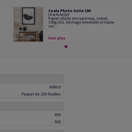
Coala Photo Satin 190
(4 article(s))
Papier photo microporeux, satiné,
190g/m2. Séchage immédiat et haute
sat...
Voir plus
8000.0
Paquet de 250 feuilles
650
920