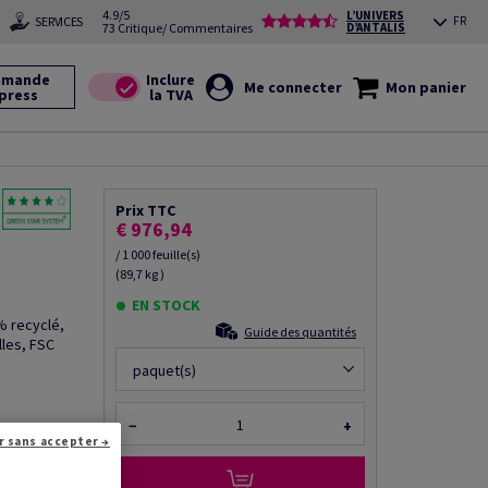
4.9/5
L’UNIVERS
SERVICES
FR
73 Critique/ Commentaires
D’ANTALIS
mande
Me connecter
Mon panier
press
Prix TTC
€ 976,94
/ 1 000 feuille(s)
(89,7 kg )
EN STOCK
% recyclé,
Guide des quantités
les, FSC
paquet(s)
−
+
r sans accepter →
r via e-mail