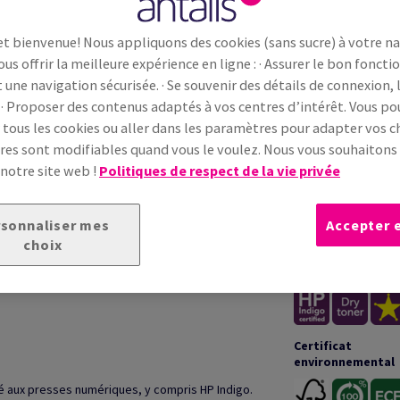
et bienvenue! Nous appliquons des cookies (sans sucre) à votre n
ous offrir la meilleure expérience en ligne : · Assurer le bon fonc
t une navigation sécurisée. · Se souvenir des détails de connexion, 
 · Proposer des contenus adaptés à vos centres d’intérêt. Vous p
 tous les cookies ou aller dans les paramètres pour adapter vos ch
ONNELLE
INFOR
es sont modifiables quand vous le voulez. Nous vous souhaiton
 notre site web !
Politiques de respect de la vie privée
u départ de 100% de fibres recyclées post-
Garanties
stitue un choix écologiquement responsable.
sonnaliser mes
Accepter 
choix
Impression &
transformation
optiques (OBA)
Certificat
environnemental
té aux presses numériques, y compris HP Indigo.