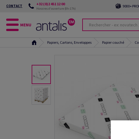
+32 (0)2 451 12 00
CONTACT
9000+ PRO
Horaires d'ouverture (8h-17h)
MENU
Papiers, Cartons, Enveloppes
Papier couché
Co