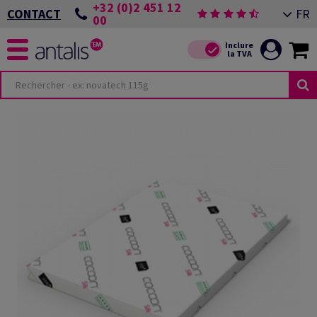
+32 (0)2 451 12
FR
CONTACT
00