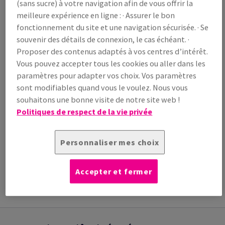
(sans sucre) à votre navigation afin de vous offrir la
/ 1 000 feuille(s)
(150 kg )
meilleure expérience en ligne : · Assurer le bon
EN STOCK
fonctionnement du site et une navigation sécurisée. · Se
Guide des quantités
souvenir des détails de connexion, le cas échéant. ·
Proposer des contenus adaptés à vos centres d’intérêt.
paquet(s)
Vous pouvez accepter tous les cookies ou aller dans les
paramètres pour adapter vos choix. Vos paramètres
−
+
sont modifiables quand vous le voulez. Nous vous
souhaitons une bonne visite de notre site web !
Politiques de respect de la vie privée
Personnaliser mes choix
Outil de coupe
INFORMATION
INFORMATIONS
Accepter et fermer
ADDITIONNELLE
TECHNIQUES