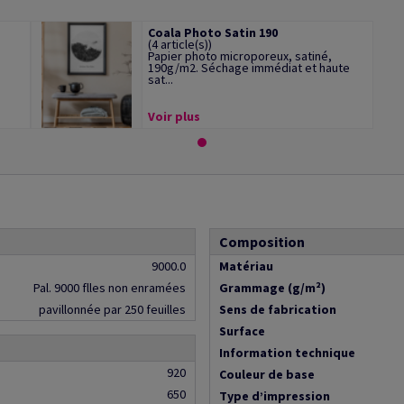
Coala Photo Satin 190
(4 article(s))
Papier photo microporeux, satiné,
190g/m2. Séchage immédiat et haute
sat...
Voir plus
Composition
9000.0
Matériau
Pal. 9000 flles non enramées
Grammage (g/m²)
pavillonnée par 250 feuilles
Sens de fabrication
Surface
Information technique
920
Couleur de base
650
Type d’impression