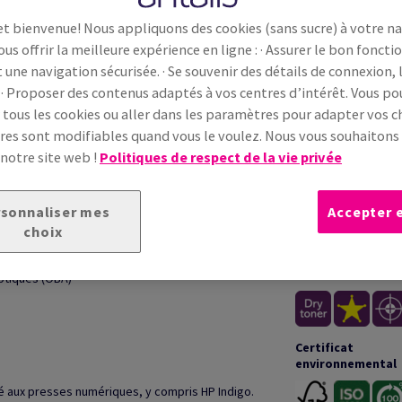
sur une sél...
et bienvenue! Nous appliquons des cookies (sans sucre) à votre n
Information additionnelle
Partage
ous offrir la meilleure expérience en ligne : · Assurer le bon fonc
t une navigation sécurisée. · Se souvenir des détails de connexion, 
 · Proposer des contenus adaptés à vos centres d’intérêt. Vous p
 tous les cookies ou aller dans les paramètres pour adapter vos ch
ONNELLE
INFOR
es sont modifiables quand vous le voulez. Nous vous souhaiton
 notre site web !
Politiques de respect de la vie privée
u départ de 100% de fibres recyclées post-
Garanties
stitue un choix écologiquement responsable.
sonnaliser mes
Accepter 
choix
Impression &
transformation
optiques (OBA)
Certificat
environnemental
té aux presses numériques, y compris HP Indigo.