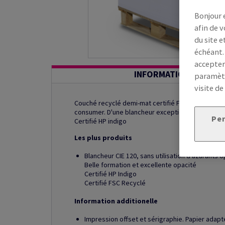
Bonjour 
afin de v
du site e
échéant.
accepter
INFORMATION ADDITI
paramètr
visite de
Couché recyclé demi-mat certifié FSC®, produit a
consumer. D'une blancheur exceptionnelle, il con
Per
Certifié HP indigo
Les plus produits
Blancheur CIE 120, sans utilisation d’azurants 
Belle formation et excellente opacité
Certifié HP Indigo
Certifié FSC Recyclé
Information additionelle
Impression offset et sérigraphie. Papier adap