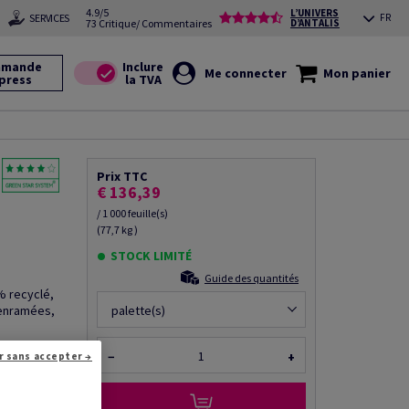
4.9/5
L’UNIVERS
SERVICES
FR
73 Critique/ Commentaires
D’ANTALIS
mande
Me connecter
Mon panier
press
Prix TTC
)
€ 136,39
/ 1 000 feuille(s)
(77,7 kg )
STOCK LIMITÉ
Guide des quantités
% recyclé,
 enramées,
palette(s)
−
+
r sans accepter →
les