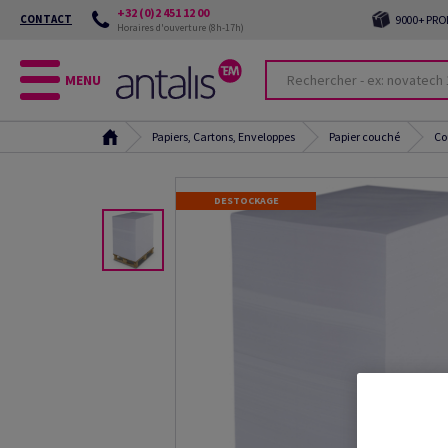
+32 (0)2 451 12 00
CONTACT
9000+ PRO
Horaires d'ouverture (8h-17h)
MENU
Papiers, Cartons, Enveloppes
Papier couché
Co
DESTOCKAGE