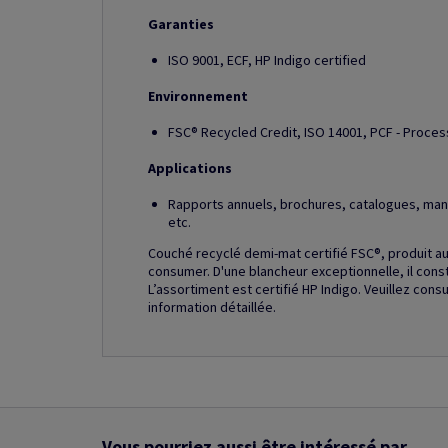
Garanties
ISO 9001, ECF, HP Indigo certified
Environnement
FSC® Recycled Credit, ISO 14001, PCF - Proces
Applications
Rapports annuels, brochures, catalogues, manue
etc.
Couché recyclé demi-mat certifié FSC®, produit a
consumer. D'une blancheur exceptionnelle, il con
L’assortiment est certifié HP Indigo. Veuillez cons
information détaillée.
Vous pourriez aussi être intéressé par