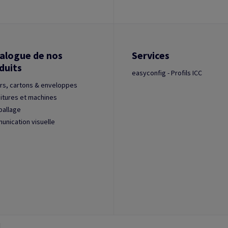
alogue de nos
Services
duits
easyconfig - Profils ICC
rs, cartons & enveloppes
itures et machines
ballage
nication visuelle