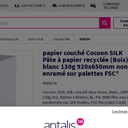
COMMANDE
DUITS
CONTACT DIRECT
LIVRAISON EXPRESS
SÉCURISÉE
Com
ex
uché recyclé
Demi-mat
Cocoon Silk
569134
papier couché Cocoon SILK
Pâte à papier recyclée (Bois
blanc 130g 920x650mm non
enramé sur palettes FSC®
#569134
Cocoon, SILK, Silk, couché deux faces, blanc, 100
130g/m2, 920mm x 650mm, BL, Pal. 9000 flles non
pavillonnée par 250 feuilles, FSC Recycled Credit
Outil de coupe
Continue
Promotions: Déstockage: des prix imbattab