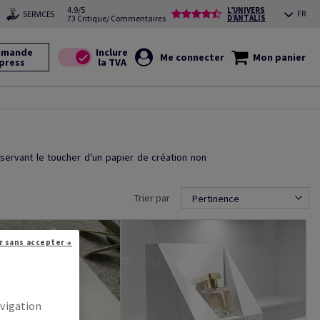
4.9/5
L’UNIVERS
SERVICES
FR
73 Critique/ Commentaires
D’ANTALIS
mande
Me connecter
Mon panier
press
servant le toucher d'un papier de création non
Trier par
Pertinence
r sans accepter →
avigation