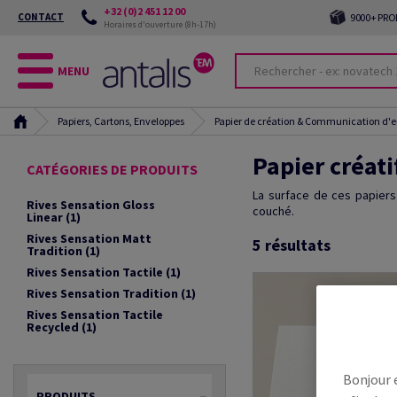
+32 (0)2 451 12 00
CONTACT
9000+ PRO
Horaires d'ouverture (8h-17h)
MENU
Papiers, Cartons, Enveloppes
Papier de création & Communication d'e
Papier créat
CATÉGORIES DE PRODUITS
La surface de ces papiers
Rives Sensation Gloss
couché.
Linear
(1)
Rives Sensation Matt
5
résultats
Tradition
(1)
Rives Sensation Tactile
(1)
Rives Sensation Tradition
(1)
Rives Sensation Tactile
Recycled
(1)
Bonjour 
PRODUITS