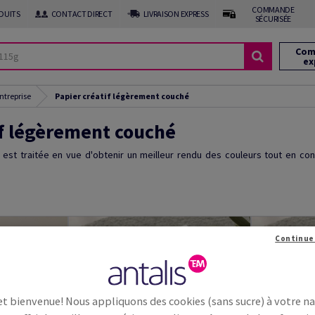
COMMANDE
DUITS
CONTACT DIRECT
LIVRAISON EXPRESS
SÉCURISÉE
Com
ex
ntreprise
Papier créatif légèrement couché
if légèrement couché
 est traitée en vue d'obtenir un meilleur rendu des couleurs tout en con
Continue
et bienvenue! Nous appliquons des cookies (sans sucre) à votre n