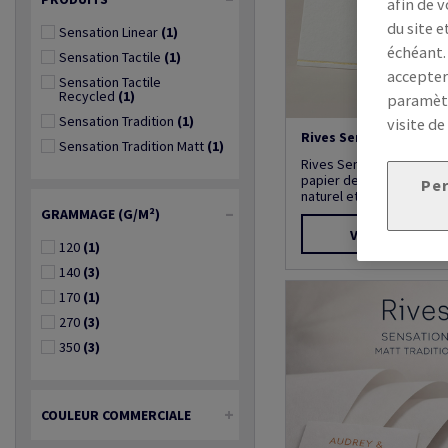
afin de v
du site e
Sensation Linear
(1)
échéant.
Sensation Tactile
(1)
accepter
Sensation Tactile
Recycled
(1)
paramètr
Sensation Tradition
(1)
visite de
Rives Sensation Tradi
Sensation Tradition Matt
(1)
Rives Sensation Traditio
papier de création vélin
Per
naturel et authent...
GRAMMAGE (G/M²)
Voir les produi
120
(1)
140
(3)
170
(1)
270
(3)
350
(3)
COULEUR COMMERCIALE