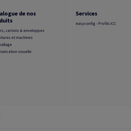
alogue de nos
Services
duits
easyconfig - Profils ICC
rs, cartons & enveloppes
itures et machines
ballage
nication visuelle