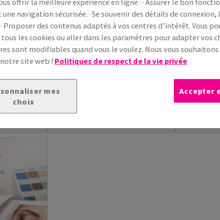
ous offrir la meilleure expérience en ligne : · Assurer le bon fonc
t une navigation sécurisée. · Se souvenir des détails de connexion, 
 · Proposer des contenus adaptés à vos centres d’intérêt. Vous p
 tous les cookies ou aller dans les paramètres pour adapter vos ch
es sont modifiables quand vous le voulez. Nous vous souhaiton
 notre site web !
Politiques de respect de la vie privée
tion
Rives Sensation Tactile
Rives Sensa
n est un
Rives Sensation Tactile est un papier
Rives Sensat
 au toucher
de création vélin à la surface douce
un papier de
sonnaliser mes
Accepter 
et veloutée,...
offrant un tou
choix
ts
(6)
Voir les produits
(6)
Voir