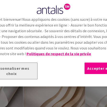
et bienvenue! Nous appliquons des cookies (sans sucre) à votre n
e
Papier vélin
Papier de
(444)
(364)
ous offrir la meilleure expérience en ligne : · Assurer le bon fonc
toner
(160
t une navigation sécurisée. · Se souvenir des détails de connexion, 
 · Proposer des contenus adaptés à vos centres d’intérêt. Vous p
Conqueror Wove
(51)
Conqueror 
 tous les cookies ou aller dans les paramètres pour adapter vos ch
Keaykolour Virgin Pulp
(115)
Conqueror 
es sont modifiables quand vous le voulez. Nous vous souhaiton
Olin Colours
(154)
Conqueror 
 notre site web !
Politiques de respect de la vie privée
Olin Colours Digital
(4)
Olin Coulou
Pop'Set Virgin Pulp
(3)
Delos Wove
(10)
sonnaliser mes
Accepter 
choix
Voir plus