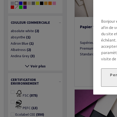
Bonjour 
COULEUR COMMERCIALE
Papier tête de lettr
afin de v
absolute white
(2)
du site e
absynthe
(1)
échéant.
Supérieure
(152)
Adiron Blue
(1)
accepter
Premium
(42)
Albatross
(2)
paramètr
Standard
(250)
Andina Grey
(3)
visite de
Voir plus
Per
CERTIFICATION
ENVIRONNEMENT
FSC
(875)
PEFC
(13)
Ecolabel CEE
(550)