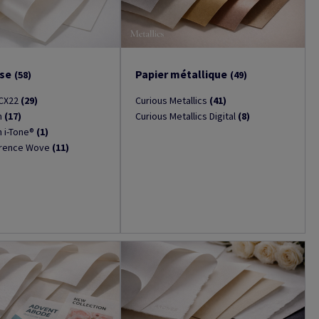
sse
Papier métallique
(58)
(49)
 CX22
(29)
Curious Metallics
(41)
n
(17)
Curious Metallics Digital
(8)
n i-Tone®
(1)
erence Wove
(11)