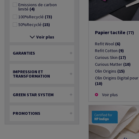
Emissions de carbon
limité
(4)
100%Recyclé
(73)
50%Recyclé
(15)
Papier tactile
(77)
Voir plus
Refit Wool
(6)
Refit Cotton
(9)
GARANTIES
Curious Skin
(17)
Curious Matter
(10)
Olin Origins
(15)
IMPRESSION ET
TRANSFORMATION
Olin Origins Digital pou
(10)
Voir plus
GREEN STAR SYSTEM
PROMOTIONS