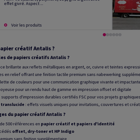
effet givré. Aspect ...
Voir les produits
apier créatif Antalis ?
es de papiers créatifs Antalis ?
ace brillante aux reflets métalliques en argent, or, cuivre et teintes expre
es en relief offrant une finition tactile premium sans nabewerking suppléme
alette de couleurs pour une communication graphique vivante et impactante
n soyeuse pour un rendu haut de gamme en impression offset et digitale
: supports d'impression durables certifiés FSC pour vos projets graphiqu
 translucide
: effets visuels uniques pour invitations, couvertures et créa
es du papier créatif Antalis ?
s de 500 références en
papier créatif et papiers d'identité
océdés
offset, dry-toner et HP Indigo
premium sans finition supplémentaire