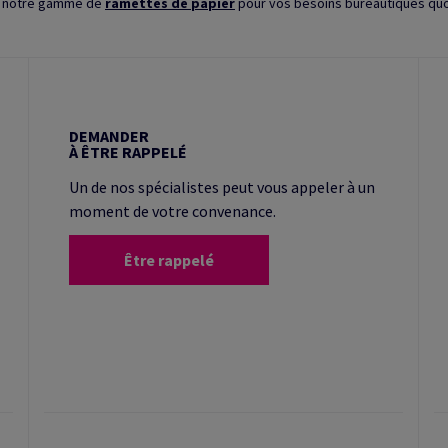
z notre gamme de
ramettes de papier
pour vos besoins bureautiques quo
DEMANDER
À ÊTRE RAPPELÉ
Un de nos spécialistes peut vous appeler à un
moment de votre convenance.
Être rappelé