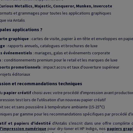
Curious Metallics, Majestic, Conqueror, Munken, Invercote
 formats et grammages pour toutes les applications graphiques
que via Antalis
ipales applications ?
harte graphique
: cartes de visite, papier à en-tête et enveloppes en papie
ige
: rapports annuels, catalogues et brochures de luxe
és événementiels
: mariages, galas et événements corporate
s
: conditionnements premium pour le retail et les marques de luxe
pports promotionnels
: impact accru et taux d'ouverture supérieur
projets éditoriaux
ession et recommandations techniques
 du
papier créatif
choisi avec votre procédé d'impression avant productio
ression test lors de l'utilisation d'un nouveau papier créatif
it sec et sans poussière à température ambiante (15-25°C)
chniques par gamme pour les recommandations spécifiques par procédé d'
atif et papiers d'identité
d'Antalis s'inscrit dans une offre complète
d'impression numérique
pour dry-toner et HP Indigo, nos
papiers grap