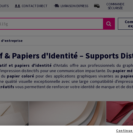
COMMANDE
DUITS
CONTACT DIRECT
LIVRAISON EXPRESS
SÉCURISÉE
Com
ex
 d'entreprise
f & Papiers d'Identité – Supports Dis
atif et papiers d'identité
d'Antalis offre aux professionnels du grap
'impression distinctifs pour une communication impactante. Du
papier mét
, du
papier coloré
pour des applications graphiques vivantes au
papier
 qualité visuelle exceptionnelle avec une large compatibilité d'impress
créatifs
vous permettent de renforcer votre identité de marque et de disti
Continue