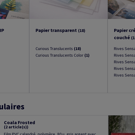
HP
Papier transparent
Papier cr
(18)
couché
(1
Curious Translucents
(18)
Rives Sensa
Curious Translucents Color
(1)
Rives Sensa
Rives Sensa
Rives Sensa
Rives Sensa
ulaires
Coala Frosted
(2 article(s))
Film PVC calandré, polymère, 80 µ, gris argent avec