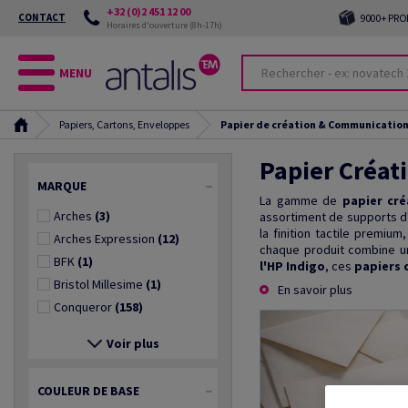
+32 (0)2 451 12 00
CONTACT
9000+ PRO
Horaires d'ouverture (8h-17h)
MENU
Papiers, Cartons, Enveloppes
Papier de création & Communication
Papier Créati
MARQUE
La gamme de
papier cré
Arches
(3)
assortiment de supports d
la finition tactile premium
Arches Expression
(12)
chaque produit combine une
BFK
(1)
l'HP Indigo
, ces
papiers 
Bristol Millesime
(1)
En savoir plus
Conqueror
(158)
Voir plus
COULEUR DE BASE