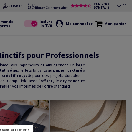
4.9/5
L’UNIVERS
SERVICES
FR
73 Critique/ Commentaires
D’ANTALIS
mande
Me connecter
Mon panier
press
tinctifs pour Professionnels
hisme, aux imprimeurs et aux agences un large
allisé
aux reflets brillants au
papier texturé
à
 créatif recyclé
pour des projets durables —
ion. Compatible avec l'
offset, le dry-toner et
nguer vos imprimés de l'offre standard.
r sans accepter →