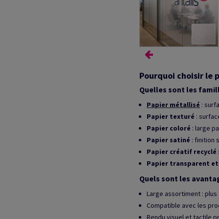
Pourquoi choisir le p
Quelles sont les famill
Papier métallisé
: surf
Papier texturé
: surfac
Papier coloré
: large p
Papier satiné
: finitio
Papier créatif recyclé
Papier transparent et
Quels sont les avantag
Large assortiment : plu
Compatible avec les pr
Rendu visuel et tactile 