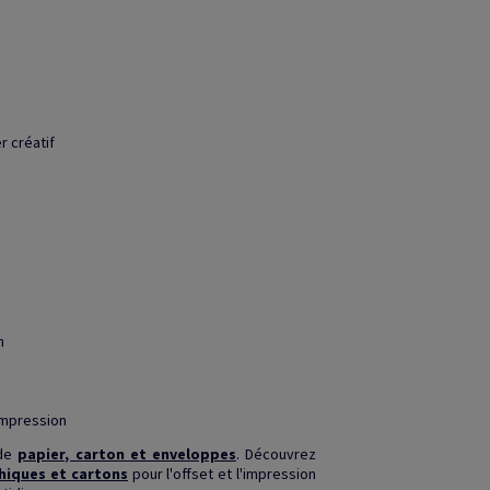
r créatif
n
impression
 de
papier, carton et enveloppes
. Découvrez
hiques et cartons
pour l'offset et l'impression