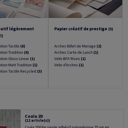
éatif légèrement
Papier créatif de prestige
(5)
7)
tion Tactile
(6)
Arches Billet de Mariage
(2)
tion Tradition
(6)
Arches Carte de Lunch
(1)
tion Gloss Linear
(1)
Velin BFK Rives
(1)
tion Matt Tradition
(1)
Velin d'Arches
(1)
tion Tactile Recycled
(3)
Coala 2D
(12 article(s))
Coala 2DFilm vinyle adhésif polymérique 75 µm en