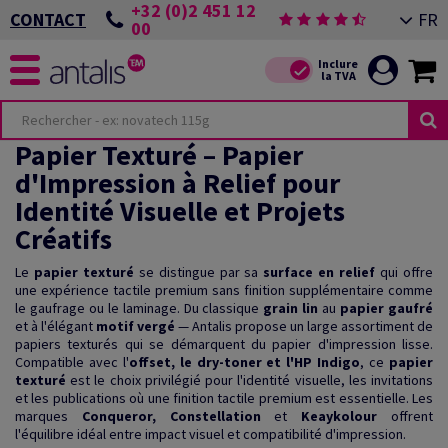
+32 (0)2 451 12
FR
CONTACT
00
Papier Texturé – Papier
d'Impression à Relief pour
Identité Visuelle et Projets
Créatifs
Le
papier texturé
se distingue par sa
surface en relief
qui offre
une expérience tactile premium sans finition supplémentaire comme
le gaufrage ou le laminage. Du classique
grain lin
au
papier gaufré
et à l'élégant
motif vergé
— Antalis propose un large assortiment de
papiers texturés qui se démarquent du papier d'impression lisse.
Compatible avec l'
offset, le dry-toner et l'HP Indigo
, ce
papier
texturé
est le choix privilégié pour l'identité visuelle, les invitations
et les publications où une finition tactile premium est essentielle. Les
marques
Conqueror, Constellation
et
Keaykolour
offrent
l'équilibre idéal entre impact visuel et compatibilité d'impression.