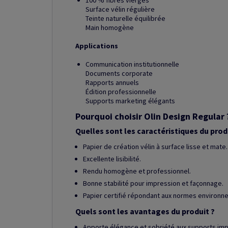
100 % fibres vierges
Surface vélin régulière
Teinte naturelle équilibrée
Main homogène
Applications
Communication institutionnelle
Documents corporate
Rapports annuels
Édition professionnelle
Supports marketing élégants
Pourquoi choisir Olin Design Regular 
Quelles sont les caractéristiques du prod
Papier de création vélin à surface lisse et mate.
Excellente lisibilité.
Rendu homogène et professionnel.
Bonne stabilité pour impression et façonnage.
Papier certifié répondant aux normes environn
Quels sont les avantages du produit ?
Apporte élégance et sobriété aux supports imp