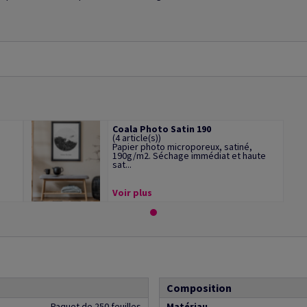
Coala Photo Satin 190
(4 article(s))
Papier photo microporeux, satiné,
190g/m2. Séchage immédiat et haute
sat...
Voir plus
Composition
Paquet de 250 feuilles
Matériau