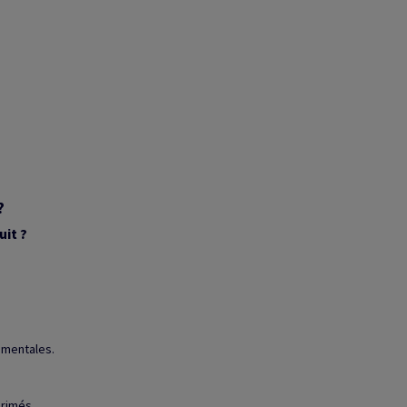
?
uit ?
ementales.
rimés.