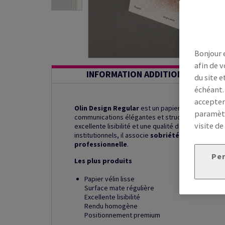
Bonjour 
afin de v
INFORMATION ADDITIONNELLE
du site e
échéant.
accepter
Olin Design Regular
est un papier de création vél
paramètr
communications élégantes et structurées. Sa tein
visite de
excellente lisibilité et une qualité d’impression
institutionnels, il associe
sobriété graphique
,
p
professionnelle
.
Per
Les plus produits
Papier vélin lisse
Surface mate régulière
Excellente lisibilité
Rendu homogène
Positionnement premium