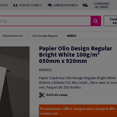
COMMANDE
DUITS
CONTACT DIRECT
LIVRAISON EXPRESS
SÉCURISÉE
Com
ex
Offset premium
Olin Design Regular
600552
Papier Olin Design Regular
Bright White 100g/m²
650mm x 920mm
#600552
Papier Supérieur Olin Design Regular Bright Whit
650mm x 920mm FSC Mix Credit , fibre dans le sen
mm, Paquet de 250 feuilles
Outil de coupe
Promotions: Offre temporaire! Jusqu'à 20%
remise sur ...