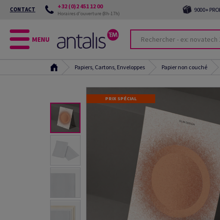
+32 (0)2 451 12 00
CONTACT
9000+ PRO
Horaires d'ouverture (8h-17h)
MENU
Papiers, Cartons, Enveloppes
Papier non couché
PRIX SPÉCIAL