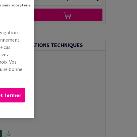
−
+
r sans accepter →
r via e-mail
avigation
tionnement
INFORMATIONS TECHNIQUES
le cas
ouvez
oix. Vos
s une bonne
et fermer