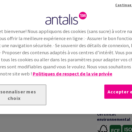
Continue
Information additionnelle
Partage
et bienvenue! Nous appliquons des cookies (sans sucre) à votre n
ous offrir la meilleure expérience en ligne : · Assurer le bon fonc
INFORMATIONS TECHNIQUES
t une navigation sécurisée. · Se souvenir des détails de connexion, 
 · Proposer des contenus adaptés à vos centres d’intérêt. Vous p
 tous les cookies ou aller dans les paramètres pour adapter vos ch
Garanties
in à la surface lisse et naturelle, conçu pour des
es sont modifiables quand vous le voulez. Nous vous souhaiton
te équilibrée et son rendu mat garantissent une
 notre site web !
Politiques de respect de la vie privée
 homogène. Adapté aux projets corporate et
erformance d’impression
et
fiabilité
Impression &
transformation
sonnaliser mes
Accepter 
choix
Certificat
environnemental