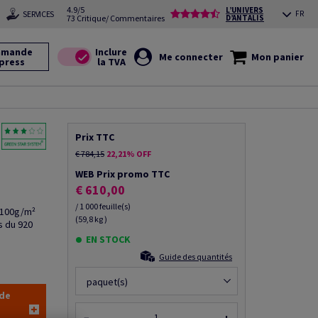
4.9/5
L’UNIVERS
SERVICES
FR
73 Critique/ Commentaires
D’ANTALIS
mande
Me connecter
Mon panier
press
Prix TTC
€ 784,15
22,21% OFF
WEB Prix promo TTC
€ 610,00
/ 1 000 feuille(s)
e 100g/m²
(59,8 kg )
s du 920
EN STOCK
Guide des quantités
paquet(s)
 de