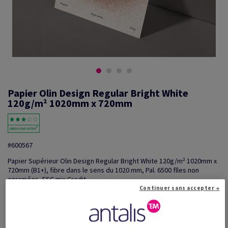
Papier Olin Design Regular Bright White
120g/m² 1020mm x 720mm
#600567
Papier Supérieur Olin Design Regular Bright White 120g/m² 1020mm x
720mm (B1+), fibre dans le sens du 1020 mm, Pal. 6500 flles non
enramées, FSC mix Credit
Continuer sans accepter →
Information additionnelle
Partager via e-mail
Promotions: Offre temporaire! Jusqu'à 20% de remise sur
...