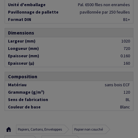
Unité d'emballage
Pal. 6500 flles non enramées
Pavillonnage de pallette
pavillonnée par 250 feuilles
Format DIN
B1+
Dimensions
Largeur (mm)
1020
Longueur (mm)
720
Epaisseur (mm)
0.160
Epaisseur (µ)
160
Composition
Matériau
sans bois ECF
Grammage (g/m²)
120
Sens de fabrication
BL
Couleur de base
Blanc
Papiers, Cartons, Enveloppes
Papier non couché