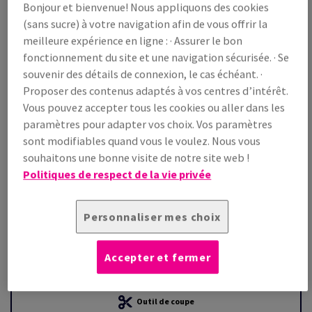
Bonjour et bienvenue! Nous appliquons des cookies
(sans sucre) à votre navigation afin de vous offrir la
Prix TTC
meilleure expérience en ligne : · Assurer le bon
€ 1 096,30
22,21% OFF
fonctionnement du site et une navigation sécurisée. · Se
WEB Prix promo TTC
souvenir des détails de connexion, le cas échéant. ·
€ 852,78
Proposer des contenus adaptés à vos centres d’intérêt.
/ 1 000 feuille(s)
Vous pouvez accepter tous les cookies ou aller dans les
(88,1 kg )
paramètres pour adapter vos choix. Vos paramètres
STOCK LIMITÉ
sont modifiables quand vous le voulez. Nous vous
Guide des quantités
souhaitons une bonne visite de notre site web !
Politiques de respect de la vie privée
palette(s)
−
+
Personnaliser mes choix
Accepter et fermer
Outil de coupe