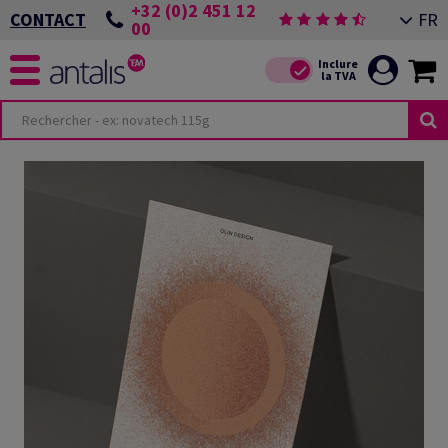
+32 (0)2 451 12
FR
CONTACT
00