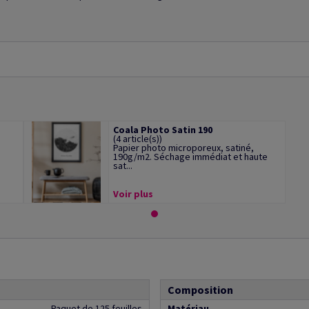
Coala Photo Satin 190
(4 article(s))
Papier photo microporeux, satiné,
190g/m2. Séchage immédiat et haute
sat...
Voir plus
Composition
Paquet de 125 feuilles
Matériau