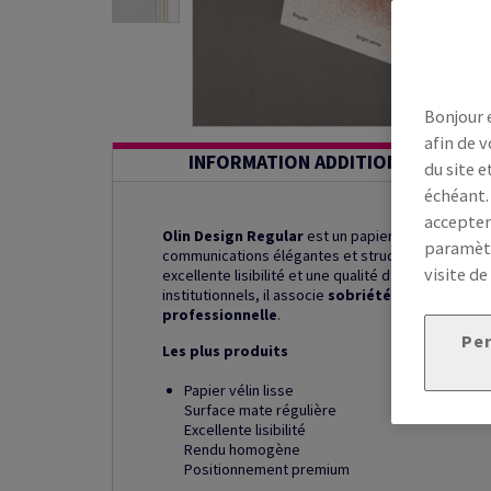
Bonjour 
afin de v
INFORMATION ADDITIONNELLE
du site e
échéant.
accepter
Olin Design Regular
est un papier de création vél
paramètr
communications élégantes et structurées. Sa tein
visite de
excellente lisibilité et une qualité d’impression
institutionnels, il associe
sobriété graphique
,
p
professionnelle
.
Per
Les plus produits
Papier vélin lisse
Surface mate régulière
Excellente lisibilité
Rendu homogène
Positionnement premium