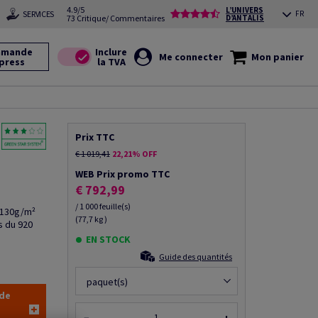
4.9/5
L’UNIVERS
SERVICES
FR
73 Critique/ Commentaires
D’ANTALIS
mande
Me connecter
Mon panier
press
Prix TTC
€ 1 019,41
22,21% OFF
WEB Prix promo TTC
€ 792,99
/ 1 000 feuille(s)
e 130g/m²
(77,7 kg )
s du 920
EN STOCK
Guide des quantités
paquet(s)
 de