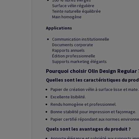
100 % fibres vierges
Surface vélin régulière
Teinte naturelle équilibrée
Main homogène
Applications
Communication institutionnelle
Documents corporate
Rapports annuels
Édition professionnelle
Supports marketing élégants
Pourquoi choisir Olin Design Regular 
Quelles sont les caractéristiques du prod
Papier de création vélin à surface lisse et mate.
Excellente lisibilité.
Rendu homogène et professionnel.
Bonne stabilité pour impression et façonnage.
Papier certifié répondant aux normes environn
Quels sont les avantages du produit ?
Apporte élégance et sobriété aux supports imp