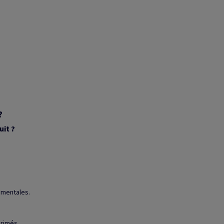
?
uit ?
ementales.
rimés.