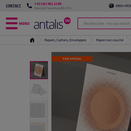
+32 (0)2 451 12 00
CONTACT
9000+ PRO
Horaires d'ouverture (8h-17h)
MENU
Papiers, Cartons, Enveloppes
Papier non couché
PRIX SPÉCIAL