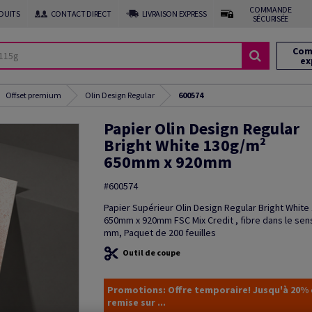
COMMANDE
DUITS
CONTACT DIRECT
LIVRAISON EXPRESS
SÉCURISÉE
Com
ex
Offset premium
Olin Design Regular
600574
Papier Olin Design Regular
Bright White 130g/m²
650mm x 920mm
#600574
Papier Supérieur Olin Design Regular Bright Whit
650mm x 920mm FSC Mix Credit , fibre dans le sen
mm, Paquet de 200 feuilles
Outil de coupe
Promotions: Offre temporaire! Jusqu'à 20%
remise sur ...