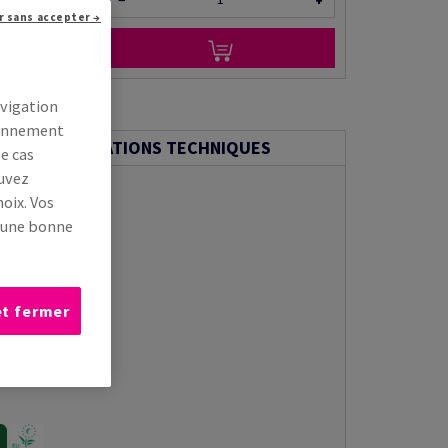
−
+
r sans accepter →
r via e-mail
avigation
tionnement
INFORMATIONS TECHNIQUES
le cas
ouvez
oix. Vos
s une bonne
et fermer