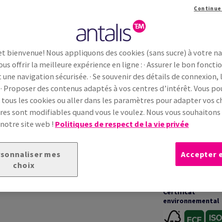
Continue
Information additionnelle
Partage
et bienvenue! Nous appliquons des cookies (sans sucre) à votre n
ous offrir la meilleure expérience en ligne : · Assurer le bon fonc
INFORMATIONS TECHNIQUES
t une navigation sécurisée. · Se souvenir des détails de connexion, 
 · Proposer des contenus adaptés à vos centres d’intérêt. Vous p
 tous les cookies ou aller dans les paramètres pour adapter vos ch
Garanties
in à la surface lisse et naturelle, conçu pour des
es sont modifiables quand vous le voulez. Nous vous souhaiton
te équilibrée et son rendu mat garantissent une
 notre site web !
Politiques de respect de la vie privée
 homogène. Adapté aux projets corporate et
erformance d’impression
et
fiabilité
Impression &
transformation
sonnaliser mes
Accepter 
choix
Certificat
environnemental