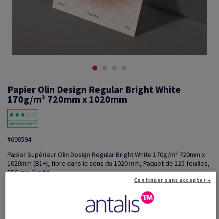
Papier Olin Design Regular Bright White
170g/m² 720mm x 1020mm
#600594
Papier Supérieur Olin Design Regular Bright White 170g/m² 720mm x
1020mm (B1+), fibre dans le sens du 1020 mm, Paquet de 125 feuilles,
FSC mix Credit
Continuer sans accepter →
Information additionnelle
Partager via e-mail
Promotions: Offre temporaire! Jusqu'à 20% de remise sur
...