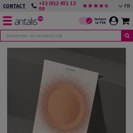
+32 (0)2 451 12
FR
CONTACT
00