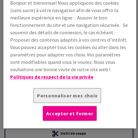
Bonjour et bienvenue! Nous appliquons des cookies
(sans sucre) à votre navigation afin de vous offrir la
Prix TTC
meilleure expérience en ligne : · Assurer le bon
€ 1 721,15
22,21% OFF
fonctionnement du site et une navigation sécurisée. · Se
WEB Prix promo TTC
souvenir des détails de connexion, le cas échéant. ·
€ 1 338,84
Proposer des contenus adaptés à vos centres d’intérêt.
/ 1 000 feuille(s)
Vous pouvez accepter tous les cookies ou aller dans les
(125 kg )
paramètres pour adapter vos choix. Vos paramètres
LIVRAISON PRÉVUE LE 10/08/2026
sont modifiables quand vous le voulez. Nous vous
Guide des quantités
souhaitons une bonne visite de notre site web !
Politiques de respect de la vie privée
paquet(s)
−
+
Personnaliser mes choix
Accepter et fermer
Outil de coupe