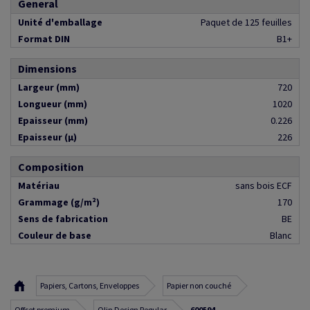
General
Unité d'emballage
Paquet de 125 feuilles
Format DIN
B1+
Dimensions
Largeur (mm)
720
Longueur (mm)
1020
Epaisseur (mm)
0.226
Epaisseur (µ)
226
Composition
Matériau
sans bois ECF
Grammage (g/m²)
170
Sens de fabrication
BE
Couleur de base
Blanc
Papiers, Cartons, Enveloppes
Papier non couché
Offset premium
Olin Design Regular
600594