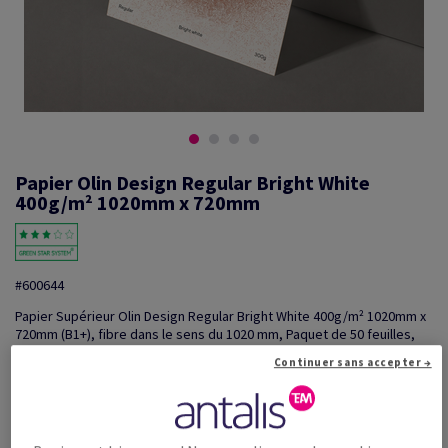
Papier Olin Design Regular Bright White
400g/m² 1020mm x 720mm
#600644
Papier Supérieur Olin Design Regular Bright White 400g/m² 1020mm x
720mm (B1+), fibre dans le sens du 1020 mm, Paquet de 50 feuilles,
FSC mix Credit
Continuer sans accepter →
Information additionnelle
Partager via e-mail
Promotions: Offre temporaire! Jusqu'à 20% de remise sur
...