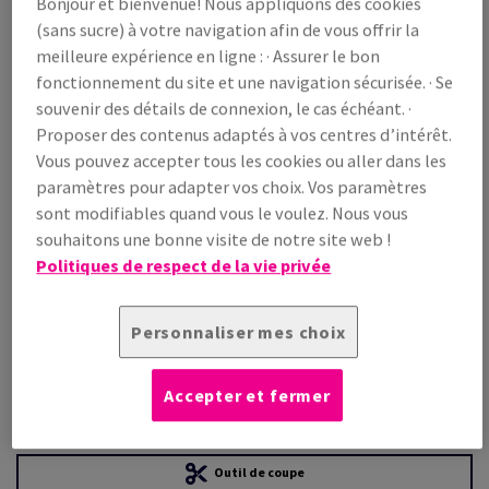
Bonjour et bienvenue! Nous appliquons des cookies
(sans sucre) à votre navigation afin de vous offrir la
Prix TTC
meilleure expérience en ligne : · Assurer le bon
€ 4 543,16
22,21% OFF
fonctionnement du site et une navigation sécurisée. · Se
souvenir des détails de connexion, le cas échéant. ·
WEB Prix promo TTC
€ 3 534,08
Proposer des contenus adaptés à vos centres d’intérêt.
/ 1 000 feuille(s)
Vous pouvez accepter tous les cookies ou aller dans les
(294 kg )
paramètres pour adapter vos choix. Vos paramètres
LIVRAISON PRÉVUE LE 10/08/2026
sont modifiables quand vous le voulez. Nous vous
Guide des quantités
souhaitons une bonne visite de notre site web !
Politiques de respect de la vie privée
paquet(s)
−
+
Personnaliser mes choix
Accepter et fermer
Outil de coupe