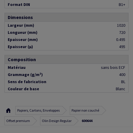
Format DIN
B1+
Dimensions
Largeur (mm)
1020
Longueur (mm)
720
Epaisseur (mm)
0.495
Epaisseur (µ)
495
Composition
Matériau
sans bois ECF
Grammage (g/m²)
400
Sens de fabrication
BL
Couleur de base
Blanc
Papiers, Cartons, Enveloppes
Papier non couché
Offset premium
Olin Design Regular
600644