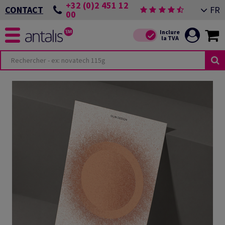
+32 (0)2 451 12
FR
CONTACT
00