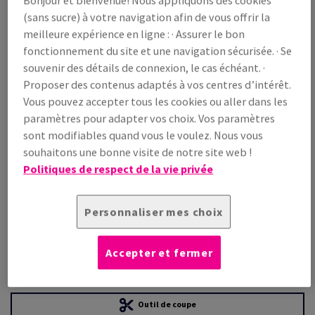
(sans sucre) à votre navigation afin de vous offrir la
meilleure expérience en ligne : · Assurer le bon
Prix TTC
fonctionnement du site et une navigation sécurisée. · Se
€ 347,43
22,22% OFF
souvenir des détails de connexion, le cas échéant. ·
WEB Prix promo TTC
Proposer des contenus adaptés à vos centres d’intérêt.
€ 270,24
Vous pouvez accepter tous les cookies ou aller dans les
/ 1 000 feuille(s)
(26,5 kg )
paramètres pour adapter vos choix. Vos paramètres
sont modifiables quand vous le voulez. Nous vous
EN STOCK
souhaitons une bonne visite de notre site web !
Guide des quantités
Politiques de respect de la vie privée
paquet(s)
Personnaliser mes choix
−
+
Accepter et fermer
Outil de coupe