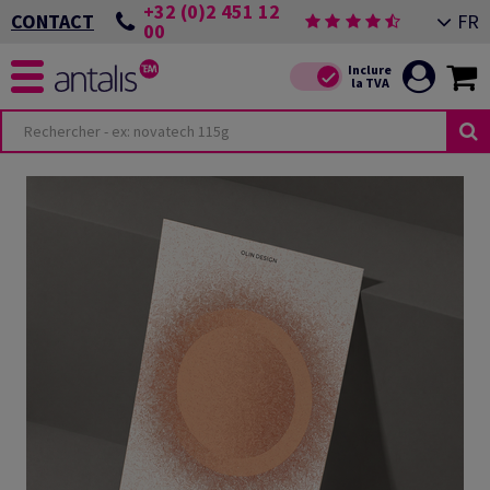
+32 (0)2 451 12
FR
CONTACT
00