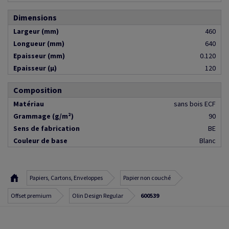
Dimensions
Largeur (mm)
460
Longueur (mm)
640
Epaisseur (mm)
0.120
Epaisseur (µ)
120
Composition
Matériau
sans bois ECF
Grammage (g/m²)
90
Sens de fabrication
BE
Couleur de base
Blanc
Papiers, Cartons, Enveloppes
Papier non couché
Offset premium
Olin Design Regular
600539