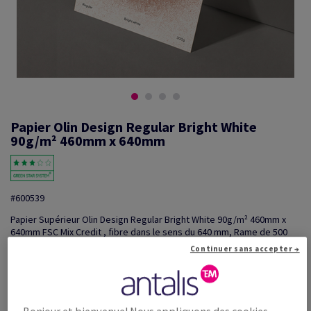
Papier Olin Design Regular Bright White
90g/m² 460mm x 640mm
#600539
Papier Supérieur Olin Design Regular Bright White 90g/m² 460mm x
640mm FSC Mix Credit , fibre dans le sens du 640 mm, Rame de 500
feuilles
Continuer sans accepter →
Information additionnelle
Partager via e-mail
Promotions: Offre temporaire! Jusqu'à 20% de remise sur
...
Bonjour et bienvenue! Nous appliquons des cookies