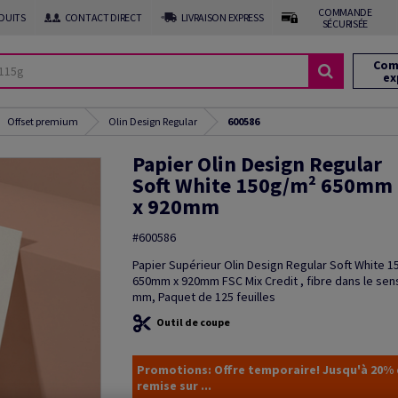
COMMANDE
DUITS
CONTACT DIRECT
LIVRAISON EXPRESS
SÉCURISÉE
Com
ex
Offset premium
Olin Design Regular
600586
Papier Olin Design Regular
Soft White 150g/m² 650mm
x 920mm
#600586
Papier Supérieur Olin Design Regular Soft White 
650mm x 920mm FSC Mix Credit , fibre dans le sen
mm, Paquet de 125 feuilles
Outil de coupe
Promotions: Offre temporaire! Jusqu'à 20%
remise sur ...