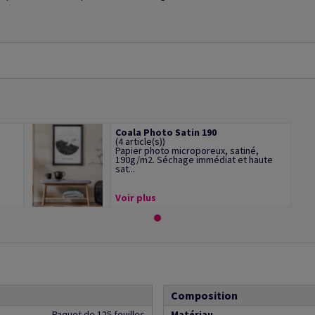
Coala Photo Satin 190
(4 article(s))
Papier photo microporeux, satiné,
190g/m2. Séchage immédiat et haute
sat...
Voir plus
Composition
Paquet de 125 feuilles
Matériau