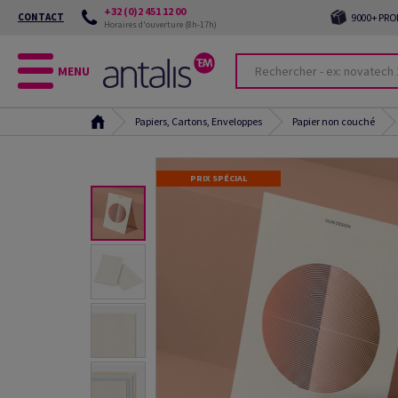
+32 (0)2 451 12 00
CONTACT
9000+ PRO
Horaires d'ouverture (8h-17h)
MENU
Papiers, Cartons, Enveloppes
Papier non couché
PRIX SPÉCIAL