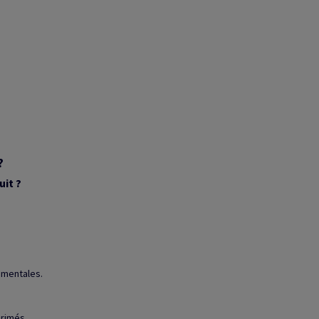
?
uit ?
ementales.
rimés.