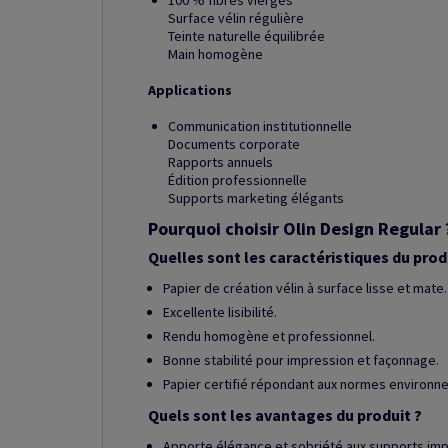
100 % fibres vierges
Surface vélin régulière
Teinte naturelle équilibrée
Main homogène
Applications
Communication institutionnelle
Documents corporate
Rapports annuels
Édition professionnelle
Supports marketing élégants
Pourquoi choisir Olin Design Regular 
Quelles sont les caractéristiques du prod
Papier de création vélin à surface lisse et mate.
Excellente lisibilité.
Rendu homogène et professionnel.
Bonne stabilité pour impression et façonnage.
Papier certifié répondant aux normes environn
Quels sont les avantages du produit ?
Apporte élégance et sobriété aux supports imp