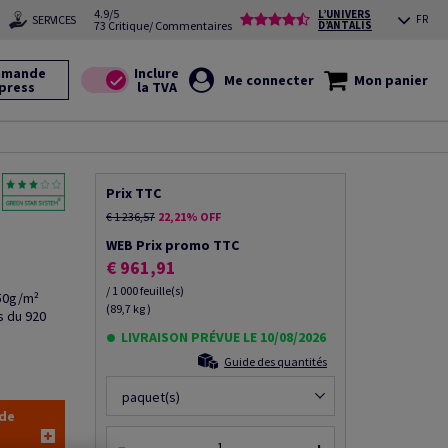
4.9/5
L’UNIVERS
SERVICES
FR
73 Critique/ Commentaires
D’ANTALIS
mande
Me connecter
Mon panier
press
Prix TTC
€ 1 236,57
22,21% OFF
WEB Prix promo TTC
€ 961,91
/ 1 000 feuille(s)
150g/m²
(89,7 kg )
s du 920
LIVRAISON PRÉVUE LE 10/08/2026
Guide des quantités
paquet(s)
 de