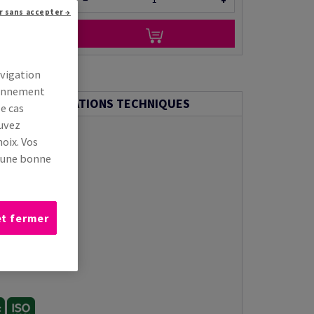
−
+
r sans accepter →
r via e-mail
avigation
tionnement
INFORMATIONS TECHNIQUES
le cas
ouvez
oix. Vos
s une bonne
et fermer