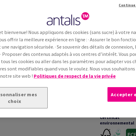
Continue
Information additionnelle
Partage
et bienvenue! Nous appliquons des cookies (sans sucre) à votre n
ous offrir la meilleure expérience en ligne : · Assurer le bon fonc
INFORMATIONS TECHNIQUES
t une navigation sécurisée. · Se souvenir des détails de connexion, 
 · Proposer des contenus adaptés à vos centres d’intérêt. Vous p
 tous les cookies ou aller dans les paramètres pour adapter vos ch
Garanties
in à la surface lisse et naturelle, conçu pour des
es sont modifiables quand vous le voulez. Nous vous souhaiton
te équilibrée et son rendu mat garantissent une
 notre site web !
Politiques de respect de la vie privée
 homogène. Adapté aux projets corporate et
erformance d’impression
et
fiabilité
Impression &
transformation
sonnaliser mes
Accepter 
choix
Certificat
environnemental