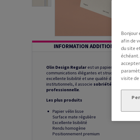
Bonjour 
afin de v
INFORMATION ADDITIONNELLE
du site e
échéant.
accepter
Olin Design Regular
est un papier de création vél
paramètr
communications élégantes et structurées. Sa tein
visite de
excellente lisibilité et une qualité d’impression
institutionnels, il associe
sobriété graphique
,
p
professionnelle
.
Per
Les plus produits
Papier vélin lisse
Surface mate régulière
Excellente lisibilité
Rendu homogène
Positionnement premium