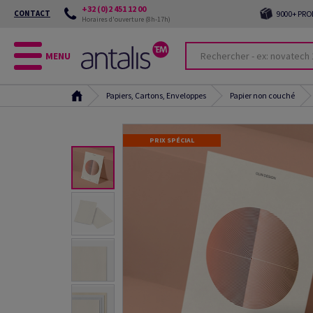
+32 (0)2 451 12 00
CONTACT
9000+ PRO
Horaires d'ouverture (8h-17h)
MENU
Papiers, Cartons, Enveloppes
Papier non couché
PRIX SPÉCIAL