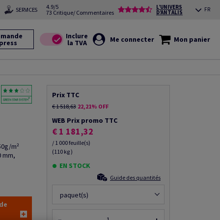
4.9/5
L’UNIVERS
SERVICES
FR
73 Critique/ Commentaires
D’ANTALIS
mande
Me connecter
Mon panier
press
Prix TTC
€ 1 518,63
22,21% OFF
WEB Prix promo TTC
€ 1 181,32
/ 1 000 feuille(s)
150g/m²
(110 kg )
0 mm,
EN STOCK
Guide des quantités
paquet(s)
 de