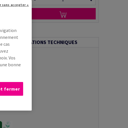
−
+
r sans accepter →
r via e-mail
avigation
tionnement
INFORMATIONS TECHNIQUES
le cas
ouvez
oix. Vos
s une bonne
et fermer