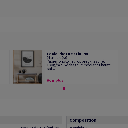
Coala Photo Satin 190
(4 article(s))
Papier photo microporeux, satiné,
190g/m2. Séchage immédiat et haute
sat...
Voir plus
Composition
Paquet de 125 feuilles
Matériau