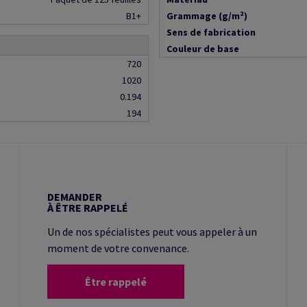
B1+
Grammage (g/m²)
Sens de fabrication
Couleur de base
720
1020
0.194
194
DEMANDER
À ÊTRE RAPPELÉ
Un de nos spécialistes peut vous appeler à un
moment de votre convenance.
Être rappelé