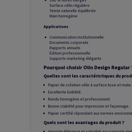
100 % fibres vierges
Surface vélin régulière
Teinte naturelle équilibrée
Main homogène
Applications
Communication institutionnelle
Documents corporate
Rapports annuels
Édition professionnelle
Supports marketing élégants
Pourquoi choisir Olin Design Regular 
Quelles sont les caractéristiques du prod
Papier de création vélin à surface lisse et mate.
Excellente lisibilité.
Rendu homogène et professionnel.
Bonne stabilité pour impression et façonnage.
Papier certifié répondant aux normes environn
Quels sont les avantages du produit ?
Apporte élégance et sobriété aux supports imp