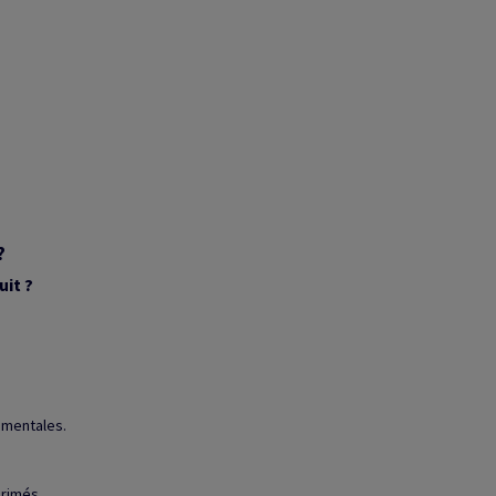
?
uit ?
ementales.
rimés.