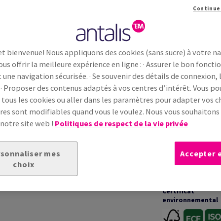
Continue
Information additionnelle
Partage
et bienvenue! Nous appliquons des cookies (sans sucre) à votre n
ous offrir la meilleure expérience en ligne : · Assurer le bon fonc
INFORMATIONS TECHNIQUES
t une navigation sécurisée. · Se souvenir des détails de connexion, 
 · Proposer des contenus adaptés à vos centres d’intérêt. Vous p
 tous les cookies ou aller dans les paramètres pour adapter vos ch
Garanties
in à la surface lisse et naturelle, conçu pour des
es sont modifiables quand vous le voulez. Nous vous souhaiton
te équilibrée et son rendu mat garantissent une
 notre site web !
Politiques de respect de la vie privée
 homogène. Adapté aux projets corporate et
erformance d’impression
et
fiabilité
Impression &
transformation
sonnaliser mes
Accepter 
choix
Certificat
environnemental