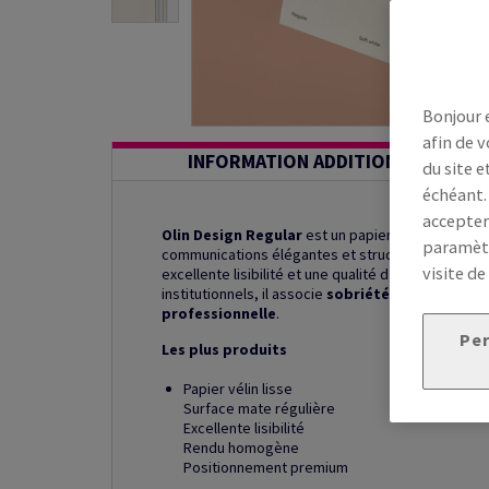
Bonjour 
afin de v
INFORMATION ADDITIONNELLE
du site e
échéant.
accepter
Olin Design Regular
est un papier de création vél
paramètr
communications élégantes et structurées. Sa tein
visite de
excellente lisibilité et une qualité d’impression
institutionnels, il associe
sobriété graphique
,
p
professionnelle
.
Per
Les plus produits
Papier vélin lisse
Surface mate régulière
Excellente lisibilité
Rendu homogène
Positionnement premium