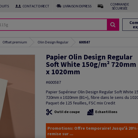
COMMANDE
DUITS
CONTACT DIRECT
LIVRAISON EXPRESS
SÉCURISÉE
Com
ex
Offset premium
Olin Design Regular
600587
Papier Olin Design Regular
Soft White 150g/m² 720mm
x 1020mm
#600587
Papier Supérieur Olin Design Regular Soft White 
720mm x 1020mm (B1+), fibre dans le sens du 102
Paquet de 125 feuilles, FSC mix Credit
Outil de coupe
Echantillons
Promotions: Offre temporaire! Jusqu'à 20%
remise sur ...