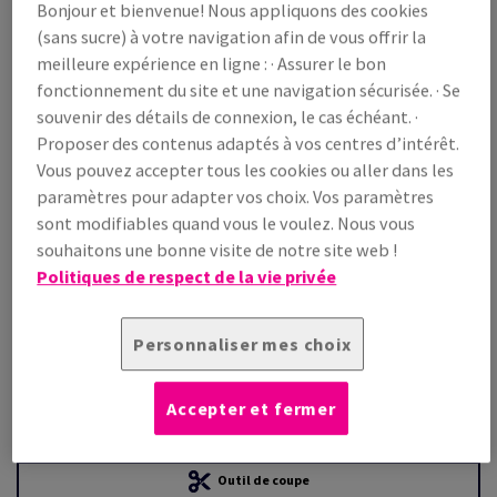
Bonjour et bienvenue! Nous appliquons des cookies
(sans sucre) à votre navigation afin de vous offrir la
Prix TTC
meilleure expérience en ligne : · Assurer le bon
€ 3 975,25
22,21% OFF
fonctionnement du site et une navigation sécurisée. · Se
WEB Prix promo TTC
souvenir des détails de connexion, le cas échéant. ·
€ 3 092,30
Proposer des contenus adaptés à vos centres d’intérêt.
/ 1 000 feuille(s)
Vous pouvez accepter tous les cookies ou aller dans les
(257 kg )
paramètres pour adapter vos choix. Vos paramètres
EN STOCK
sont modifiables quand vous le voulez. Nous vous
Guide des quantités
souhaitons une bonne visite de notre site web !
Politiques de respect de la vie privée
paquet(s)
−
+
Personnaliser mes choix
Accepter et fermer
Outil de coupe