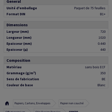
General
Unité d'emballage
Paquet de 75 feuilles
Format DIN
B1+
Dimensions
Largeur (mm)
720
Longueur (mm)
1020
Epaisseur (mm)
0.440
Epaisseur (µ)
440
Composition
Matériau
sans bois ECF
Grammage (g/m²)
350
Sens de fabrication
BE
Couleur de base
Blanc
Papiers, Cartons, Enveloppes
Papier non couché
Offset premium
Olin Design Regular
600639