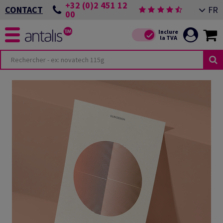
+32 (0)2 451 12
FR
CONTACT
00