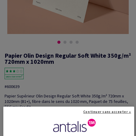
Papier Olin Design Regular Soft White 350g/m²
720mm x 1020mm
#600639
Papier Supérieur Olin Design Regular Soft White 350g/m² 720mm x
1020mm (B1+), fibre dans le sens du 1020 mm, Paquet de 75 feuilles,
FSC mix Credit
Continuer sans accepter →
Information additionnelle
Partager via e-mail
Promotions: Offre temporaire! Jusqu'à 20% de remise sur
...