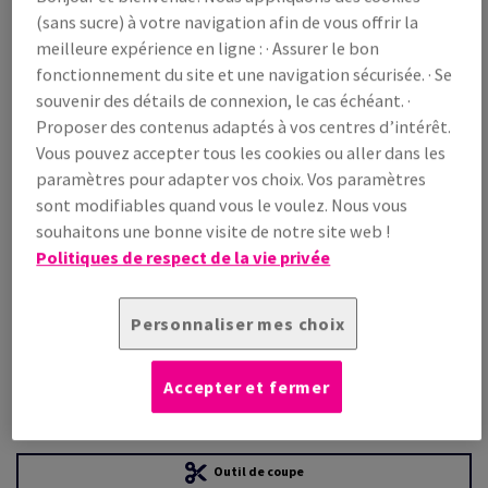
(sans sucre) à votre navigation afin de vous offrir la
meilleure expérience en ligne : · Assurer le bon
Prix TTC
fonctionnement du site et une navigation sécurisée. · Se
€ 784,15
22,21% OFF
souvenir des détails de connexion, le cas échéant. ·
WEB Prix promo TTC
Proposer des contenus adaptés à vos centres d’intérêt.
€ 610,00
Vous pouvez accepter tous les cookies ou aller dans les
/ 1 000 feuille(s)
paramètres pour adapter vos choix. Vos paramètres
(59,8 kg )
sont modifiables quand vous le voulez. Nous vous
EN STOCK
souhaitons une bonne visite de notre site web !
Guide des quantités
Politiques de respect de la vie privée
paquet(s)
Personnaliser mes choix
−
+
Accepter et fermer
Outil de coupe