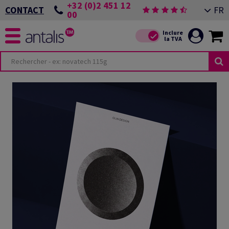
+32 (0)2 451 12
FR
CONTACT
00