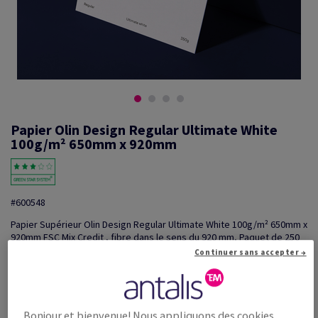
Papier Olin Design Regular Ultimate White
100g/m² 650mm x 920mm
#600548
Papier Supérieur Olin Design Regular Ultimate White 100g/m² 650mm x
920mm FSC Mix Credit , fibre dans le sens du 920 mm, Paquet de 250
feuilles
Continuer sans accepter →
Information additionnelle
Partager via e-mail
Promotions: Offre temporaire! Jusqu'à 20% de remise sur
...
Bonjour et bienvenue! Nous appliquons des cookies