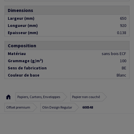
Dimensions
Largeur (mm)
650
Longueur (mm)
920
Epaisseur (mm)
0.138
Composition
Matériau
sans bois ECF
Grammage (g/m²)
100
Sens de fabrication
BE
Couleur de base
Blanc
Papiers, Cartons, Enveloppes
Papier non couché
Offset premium
Olin Design Regular
600548