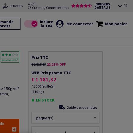
4.9/5
L’UNIVERS
SERVICES
FR
73 Critique/ Commentaires
D’ANTALIS
mande
Me connecter
Mon panier
press
Prix TTC
€ 1 518,63
22,21% OFF
WEB Prix promo TTC
€ 1 181,32
/ 1 000 feuille(s)
ite 150g/m²
(110 kg )
0 mm,
EN STOCK
Guide des quantités
paquet(s)
 de