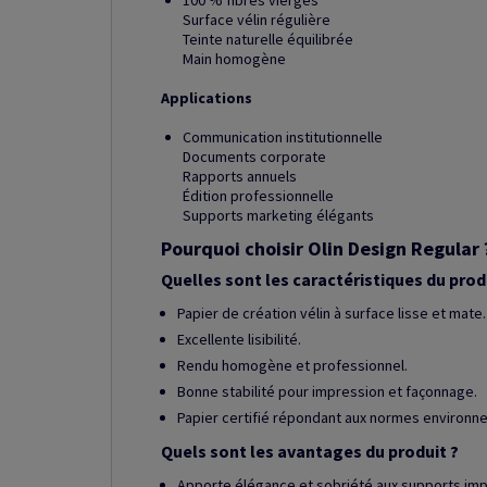
100 % fibres vierges
Surface vélin régulière
Teinte naturelle équilibrée
Main homogène
Applications
Communication institutionnelle
Documents corporate
Rapports annuels
Édition professionnelle
Supports marketing élégants
Pourquoi choisir Olin Design Regular 
Quelles sont les caractéristiques du prod
Papier de création vélin à surface lisse et mate.
Excellente lisibilité.
Rendu homogène et professionnel.
Bonne stabilité pour impression et façonnage.
Papier certifié répondant aux normes environn
Quels sont les avantages du produit ?
Apporte élégance et sobriété aux supports imp