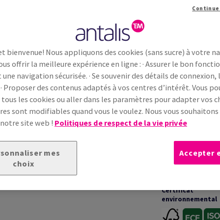
Continue
Information additionnelle
Partage
et bienvenue! Nous appliquons des cookies (sans sucre) à votre n
ous offrir la meilleure expérience en ligne : · Assurer le bon fonc
INFORMATIONS TECHNIQUES
t une navigation sécurisée. · Se souvenir des détails de connexion, 
 · Proposer des contenus adaptés à vos centres d’intérêt. Vous p
 tous les cookies ou aller dans les paramètres pour adapter vos ch
Garanties
in à la surface lisse et naturelle, conçu pour des
es sont modifiables quand vous le voulez. Nous vous souhaiton
te équilibrée et son rendu mat garantissent une
 notre site web !
Politiques de respect de la vie privée
 homogène. Adapté aux projets corporate et
erformance d’impression
et
fiabilité
Impression &
transformation
sonnaliser mes
Accepter 
choix
Certificat
environnemental