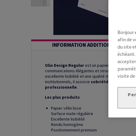
Bonjour 
afin de v
INFORMATION ADDITIONNELLE
du site e
échéant.
accepter
Olin Design Regular
est un papier de création vél
paramètr
communications élégantes et structurées. Sa tein
visite de
excellente lisibilité et une qualité d’impression
institutionnels, il associe
sobriété graphique
,
p
professionnelle
.
Per
Les plus produits
Papier vélin lisse
Surface mate régulière
Excellente lisibilité
Rendu homogène
Positionnement premium