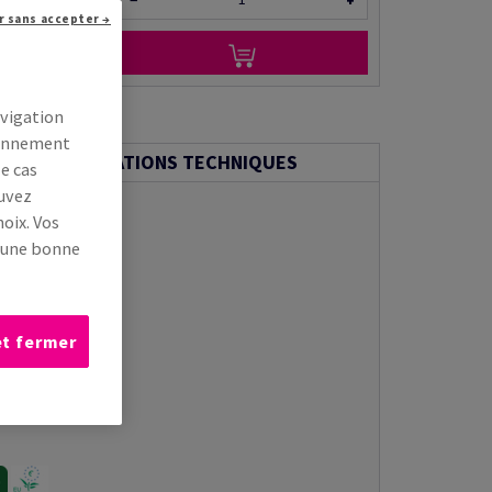
−
+
r sans accepter →
r via e-mail
avigation
tionnement
INFORMATIONS TECHNIQUES
le cas
ouvez
oix. Vos
s une bonne
et fermer