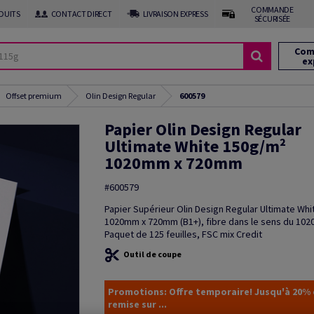
COMMANDE
DUITS
CONTACT DIRECT
LIVRAISON EXPRESS
SÉCURISÉE
Com
ex
Offset premium
Olin Design Regular
600579
Papier Olin Design Regular
Ultimate White 150g/m²
1020mm x 720mm
#600579
Papier Supérieur Olin Design Regular Ultimate Wh
1020mm x 720mm (B1+), fibre dans le sens du 102
Paquet de 125 feuilles, FSC mix Credit
Outil de coupe
Promotions: Offre temporaire! Jusqu'à 20%
remise sur ...