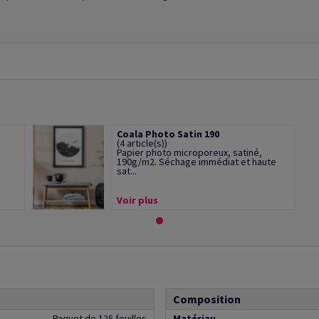
Coala Photo Satin 190
(4 article(s))
Papier photo microporeux, satiné,
190g/m2. Séchage immédiat et haute
sat...
Voir plus
Composition
Paquet de 125 feuilles
Matériau