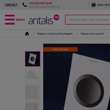
+32 (0)2 451 12 00
CONTACT
9000+ PRO
Horaires d'ouverture (8h-17h)
MENU
Papiers, Cartons, Enveloppes
Papier non couché
PRIX SPÉCIAL