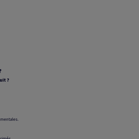
?
uit ?
ementales.
rimés.