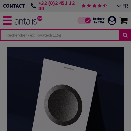
+32 (0)2 451 12
FR
CONTACT
00