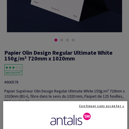
Papier Olin Design Regular Ultimate White
150g/m² 720mm x 1020mm
#600578
Papier Supérieur Olin Design Regular Ultimate White 150g/m² 720mm x
1020mm (B1+), fibre dans le sens du 1020 mm, Paquet de 125 feuilles,
FSC mix Credit
Continuer sans accepter →
Information additionnelle
Partager via e-mail
Promotions: Offre temporaire! Jusqu'à 20% de remise sur
...