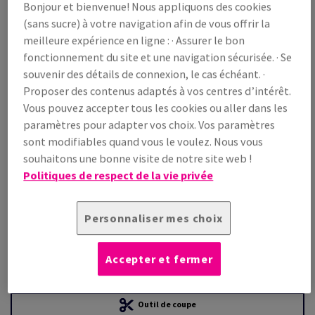
Bonjour et bienvenue! Nous appliquons des cookies
(sans sucre) à votre navigation afin de vous offrir la
Prix TTC
meilleure expérience en ligne : · Assurer le bon
€ 1 518,63
22,21% OFF
fonctionnement du site et une navigation sécurisée. · Se
WEB Prix promo TTC
souvenir des détails de connexion, le cas échéant. ·
€ 1 181,32
Proposer des contenus adaptés à vos centres d’intérêt.
/ 1 000 feuille(s)
Vous pouvez accepter tous les cookies ou aller dans les
(110 kg )
paramètres pour adapter vos choix. Vos paramètres
EN STOCK
sont modifiables quand vous le voulez. Nous vous
Guide des quantités
souhaitons une bonne visite de notre site web !
Politiques de respect de la vie privée
paquet(s)
−
+
Personnaliser mes choix
Accepter et fermer
Outil de coupe