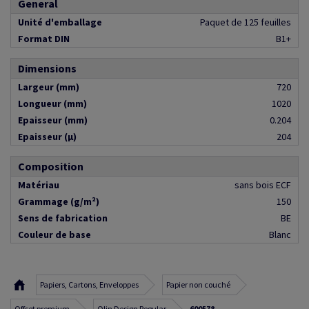
General
Unité d'emballage
Paquet de 125 feuilles
Format DIN
B1+
Dimensions
Largeur (mm)
720
Longueur (mm)
1020
Epaisseur (mm)
0.204
Epaisseur (µ)
204
Composition
Matériau
sans bois ECF
Grammage (g/m²)
150
Sens de fabrication
BE
Couleur de base
Blanc
Papiers, Cartons, Enveloppes
Papier non couché
Offset premium
Olin Design Regular
600578