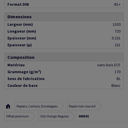
Format DIN
B1+
Dimensions
Largeur (mm)
1020
Longueur (mm)
720
Epaisseur (mm)
0.231
Epaisseur (µ)
231
Composition
Matériau
sans bois ECF
Grammage (g/m²)
170
Sens de fabrication
BL
Couleur de base
Blanc
Papiers, Cartons, Enveloppes
Papier non couché
Offset premium
Olin Design Regular
600591