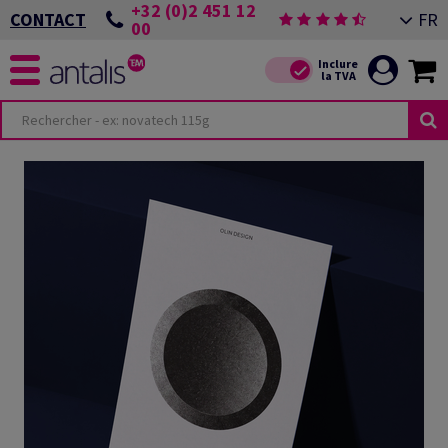
+32 (0)2 451 12
FR
CONTACT
00