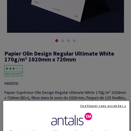
Papier Olin Design Regular Ultimate White
170g/m² 1020mm x 720mm
#600591
Papier Supérieur Olin Design Regular Ultimate White 170g/m² 1020mm
x 720mm (B1+), fibre dans le sens du 1020 mm, Paquet de 125 feuilles,
FSC mix Credit
Continuer sans accepter →
Information additionnelle
Partager via e-mail
Promotions: Offre temporaire! Jusqu'à 20% de remise sur
...