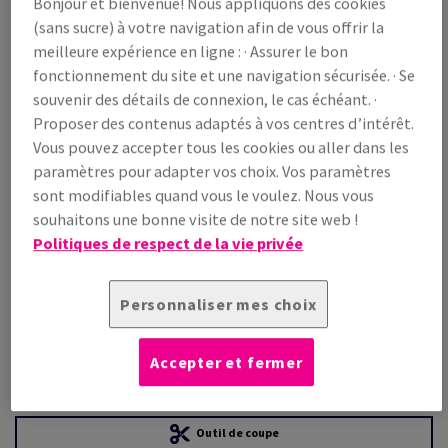
Bonjour et bienvenue! Nous appliquons des cookies
(sans sucre) à votre navigation afin de vous offrir la
Prix TTC
meilleure expérience en ligne : · Assurer le bon
€ 1 721,15
22,21% OFF
fonctionnement du site et une navigation sécurisée. · Se
souvenir des détails de connexion, le cas échéant. ·
WEB Prix promo TTC
€ 1 338,84
Proposer des contenus adaptés à vos centres d’intérêt.
/ 1 000 feuille(s)
Vous pouvez accepter tous les cookies ou aller dans les
(125 kg )
paramètres pour adapter vos choix. Vos paramètres
EN STOCK
sont modifiables quand vous le voulez. Nous vous
Guide des quantités
souhaitons une bonne visite de notre site web !
Politiques de respect de la vie privée
paquet(s)
−
+
Personnaliser mes choix
Accepter et fermer
Outil de coupe