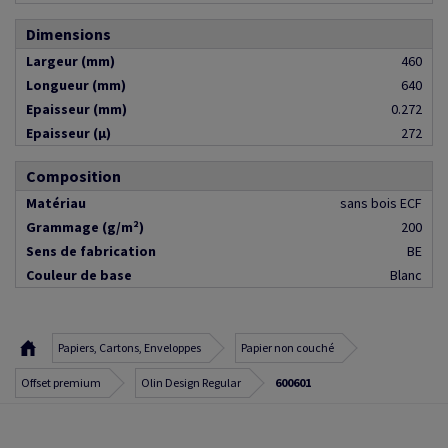
Dimensions
Largeur (mm)
460
Longueur (mm)
640
Epaisseur (mm)
0.272
Epaisseur (µ)
272
Composition
Matériau
sans bois ECF
Grammage (g/m²)
200
Sens de fabrication
BE
Couleur de base
Blanc
Papiers, Cartons, Enveloppes
Papier non couché
Offset premium
Olin Design Regular
600601