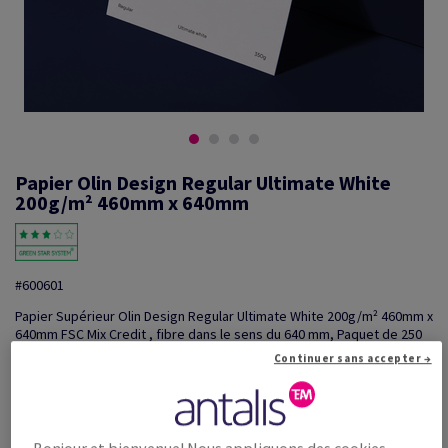
Papier Olin Design Regular Ultimate White
200g/m² 460mm x 640mm
#600601
Papier Supérieur Olin Design Regular Ultimate White 200g/m² 460mm x
640mm FSC Mix Credit , fibre dans le sens du 640 mm, Paquet de 250
feuilles
Continuer sans accepter →
Information additionnelle
Partager via e-mail
Promotions: Offre temporaire! Jusqu'à 20% de remise sur
...
Bonjour et bienvenue! Nous appliquons des cookies