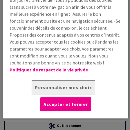
(sans sucre) à votre navigation afin de vous offrir la
meilleure expérience en ligne : · Assurer le bon
Prix TTC
fonctionnement du site et une navigation sécurisée. · Se
€ 831,34
22,21% OFF
souvenir des détails de connexion, le cas échéant. ·
WEB Prix promo TTC
Proposer des contenus adaptés à vos centres d’intérêt.
€ 646,66
Vous pouvez accepter tous les cookies ou aller dans les
/ 1 000 feuille(s)
(58,9 kg )
paramètres pour adapter vos choix. Vos paramètres
sont modifiables quand vous le voulez. Nous vous
LIVRAISON PRÉVUE LE 10/08/2026
souhaitons une bonne visite de notre site web !
Guide des quantités
Politiques de respect de la vie privée
paquet(s)
Personnaliser mes choix
−
+
Accepter et fermer
Outil de coupe