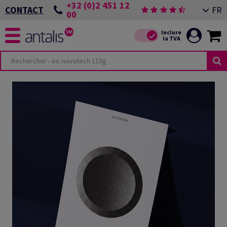
+32 (0)2 451 12
FR
CONTACT
00