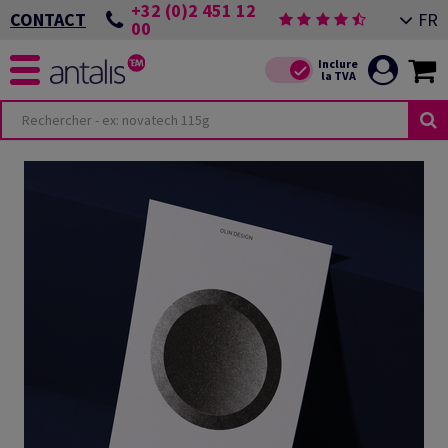
+32 (0)2 451 12
FR
CONTACT
00