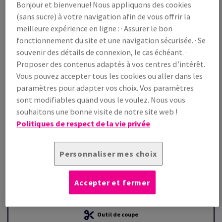
Bonjour et bienvenue! Nous appliquons des cookies
(sans sucre) à votre navigation afin de vous offrir la
Prix TTC
meilleure expérience en ligne : · Assurer le bon
€ 2 489,77
22,21% OFF
fonctionnement du site et une navigation sécurisée. · Se
WEB Prix promo TTC
souvenir des détails de connexion, le cas échéant. ·
€ 1 936,74
Proposer des contenus adaptés à vos centres d’intérêt.
/ 1 000 feuille(s)
Vous pouvez accepter tous les cookies ou aller dans les
(176 kg )
paramètres pour adapter vos choix. Vos paramètres
EN STOCK
sont modifiables quand vous le voulez. Nous vous
Guide des quantités
souhaitons une bonne visite de notre site web !
Politiques de respect de la vie privée
paquet(s)
−
+
Personnaliser mes choix
Accepter et fermer
Outil de coupe