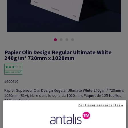
Papier Olin Design Regular Ultimate White
240g/m² 720mm x 1020mm
#600610
Papier Supérieur Olin Design Regular Ultimate White 240g/m² 720mm x
1020mm (B1+), fibre dans le sens du 1020 mm, Paquet de 125 feuilles,
FSC mix Credit
Continuer sans accepter →
Information additionnelle
Partager via e-mail
Promotions: Offre temporaire! Jusqu'à 20% de remise sur
...