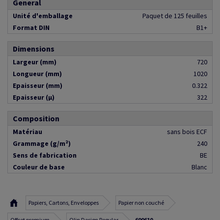
General
Unité d'emballage
Paquet de 125 feuilles
Format DIN
B1+
Dimensions
Largeur (mm)
720
Longueur (mm)
1020
Epaisseur (mm)
0.322
Epaisseur (µ)
322
Composition
Matériau
sans bois ECF
Grammage (g/m²)
240
Sens de fabrication
BE
Couleur de base
Blanc
Papiers, Cartons, Enveloppes
Papier non couché
Offset premium
Olin Design Regular
600610