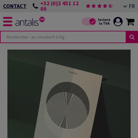
+32 (0)2 451 12
FR
CONTACT
00