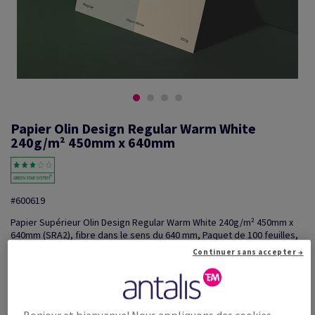
Papier Olin Design Regular Warm White
240g/m² 450mm x 640mm
#600619
Papier Supérieur Olin Design Regular Warm White 240g/m² 450mm x
640mm (SRA2), fibre dans le sens du 640 mm, Paquet de 100 feuilles,
FSC mix Credit
Continuer sans accepter →
Information additionnelle
Partager via e-mail
Promotions: Offre temporaire! Jusqu'à 20% de remise sur
...
Bonjour et bienvenue! Nous appliquons des cookies