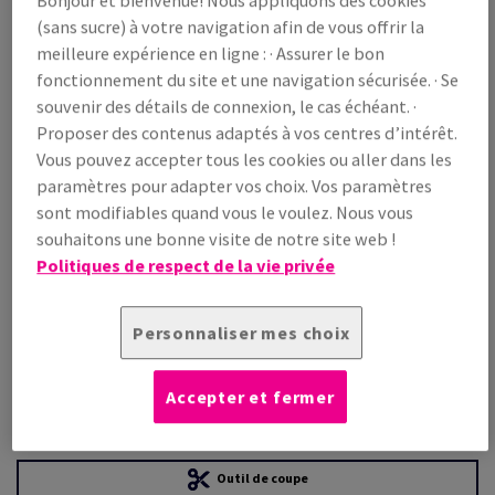
(sans sucre) à votre navigation afin de vous offrir la
meilleure expérience en ligne : · Assurer le bon
Prix TTC
fonctionnement du site et une navigation sécurisée. · Se
€ 976,39
22,21% OFF
souvenir des détails de connexion, le cas échéant. ·
WEB Prix promo TTC
Proposer des contenus adaptés à vos centres d’intérêt.
€ 759,52
Vous pouvez accepter tous les cookies ou aller dans les
/ 1 000 feuille(s)
(69,1 kg )
paramètres pour adapter vos choix. Vos paramètres
sont modifiables quand vous le voulez. Nous vous
EN STOCK
souhaitons une bonne visite de notre site web !
Guide des quantités
Politiques de respect de la vie privée
paquet(s)
Personnaliser mes choix
−
+
Accepter et fermer
Outil de coupe