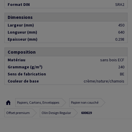
Format DIN
SRA2
Dimensions
Largeur (mm)
450
Longueur (mm)
640
Epaisseur (mm)
0.298
Composition
Matériau
sans bois ECF
Grammage (g/m²)
240
Sens de fabrication
BE
Couleur de base
crème/nature/chamois
Papiers, Cartons, Enveloppes
Papier non couché
Offset premium
Olin Design Regular
600619