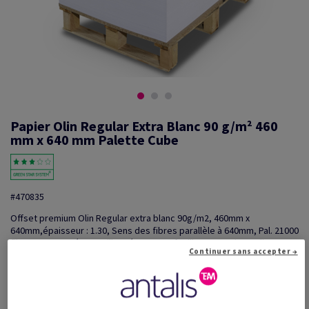
Papier Olin Regular Extra Blanc 90 g/m² 460
mm x 640 mm Palette Cube
#470835
Offset premium Olin Regular extra blanc 90g/m2, 460mm x
640mm,épaisseur : 1.30, Sens des fibres parallèle à 640mm, Pal. 21000
flles non enramées pavillonnée par 500 feuilles, FSC mix credit
Continuer sans accepter →
Information additionnelle
Partager via e-mail
Promotions: Déstockage: des prix imbattables sur une
sél...