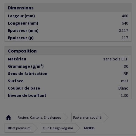
Dimensions
Largeur (mm)
460
Longueur (mm)
640
Epaisseur (mm)
0.117
Epaisseur (µ)
117
Composition
Matériau
sans bois ECF
Grammage (g/m²)
90
Sens de fabrication
BE
Surface
mat
Couleur de base
Blanc
Niveau de bouffant
1.30
Papiers, Cartons, Enveloppes
Papier non couché
Offset premium
Olin Design Regular
470835