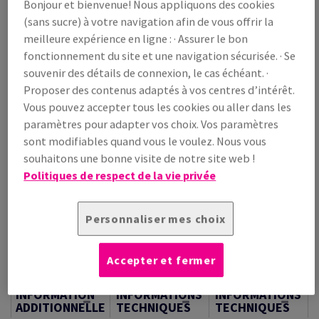
Bonjour et bienvenue! Nous appliquons des cookies
(sans sucre) à votre navigation afin de vous offrir la
Prix TTC
meilleure expérience en ligne : · Assurer le bon
€ 78,15
fonctionnement du site et une navigation sécurisée. · Se
/ 1 000 feuille(s)
souvenir des détails de connexion, le cas échéant. ·
(26,5 kg )
Proposer des contenus adaptés à vos centres d’intérêt.
STOCK LIMITÉ
Vous pouvez accepter tous les cookies ou aller dans les
Guide des quantités
paramètres pour adapter vos choix. Vos paramètres
palette(s)
sont modifiables quand vous le voulez. Nous vous
souhaitons une bonne visite de notre site web !
Politiques de respect de la vie privée
−
+
Personnaliser mes choix
Accepter et fermer
Outil de coupe
INFORMATION
INFORMATIONS
INFORMATIONS
ADDITIONNELLE
TECHNIQUES
TECHNIQUES