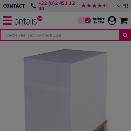
+32 (0)2 451 12
FR
CONTACT
00