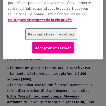
paramètres pour adapter vos choix. Vos paramètres
Du 1er Mai au 30 Juin 2022
, chaque entreprise s’étant
sont modifiables quand vous le voulez. Nous vous
créé un compte client directement sur le site web
souhaitons une bonne visite de notre site web !
antalis.be
et ayant commandé se verra crédité le
Politiques de respect de la vie privée
montant de
10 actions Time for the Planet (Valeur de
10€) par tranche de 200€ HT de commande
. Sera pris
en compte le montant total des commandes
Personnaliser mes choix
enregistrées sur la période de l’opération
hors
remboursement
.
Accepter et fermer
Article 5 : Dotations
Le cumul des gains se fera au
30 Juin 2022 à 23 :59
.
Le montant total des gains est
plafonné à 200
actions (200€)
.
Le bon d'achat sera fournie électroniquement sous
forme d’un code bon d’achat à dépenser sur le site :
https://www.time-planet.com/en/devenir-
actionnaire
. L’envoi se fera entre le
1er et le 30 juillet