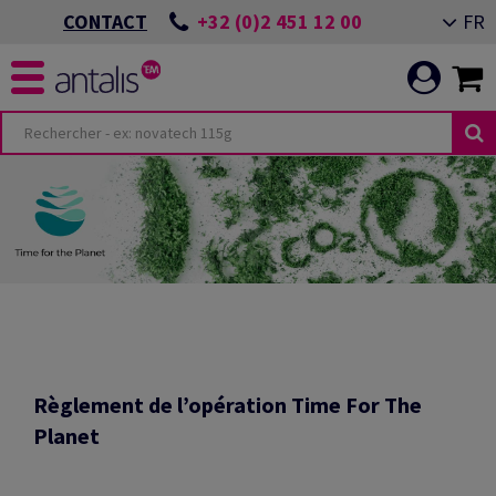
+32 (0)2 451 12 00
FR
CONTACT
TERIOR DESIGN
ÉS
MENTS ESG
 IMPRIMÉE
IS
ÉNEMENT ALMERE
 DE BUREAU
TRANSITION
 APPLICATIONS
 VISUELLE
ÉNEMENT GIESSEN
Règlement de l’opération Time For The
RE PERFORMANCE
ALE
Planet
BALLAGE
IMER LES