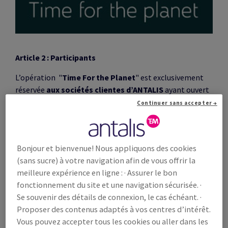
Article 2 : Participants
L’opération "
Time For the Planet
" est exclusivement
réservée
aux sociétés clientes d’ANTALIS
ayant ouvert
un compte client directement sur
antalis.be
», ci-après
Continuer sans accepter →
individuellement
la « société participante »
ou
collectivement les
« sociétés participantes »
.
Bonjour et bienvenue! Nous appliquons des cookies
Article 3: Objectifs
(sans sucre) à votre navigation afin de vous offrir la
meilleure expérience en ligne : · Assurer le bon
L’objectif de cette opération est de récompenser la
fonctionnement du site et une navigation sécurisée. ·
fidélité des clients
100% internet.
Se souvenir des détails de connexion, le cas échéant. ·
Proposer des contenus adaptés à vos centres d’intérêt.
Article 4: Principe
Vous pouvez accepter tous les cookies ou aller dans les