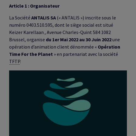
Article 1 : Organisateur
La Société
ANTALIS SA
(« ANTALIS ») inscrite sous le
RITÉ
numéro
0403.510.595
, dont le siège social est situé
Keizer Karellaan , Avenue Charles-Quint 584 1082
Brussel, organise
du 1er Mai 2022 au 30 Juin 2022
une
É
opération d’animation client dénommée «
Opération
Time For the Planet
» en partenariat avec la société
TFTP
.