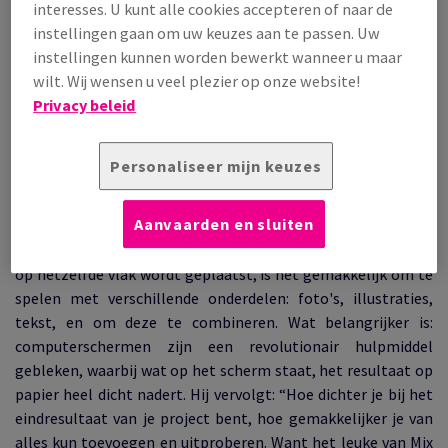
interesses. U kunt alle cookies accepteren of naar de
Jaako Tuomivara
instellingen gaan om uw keuzes aan te passen. Uw
_________________
instellingen kunnen worden bewerkt wanneer u maar
wilt. Wij wensen u veel plezier op onze website!
Privacy beleid
Volgens senior grafisch ontwerper Jaako Tuomivara
(Supergroup Studios) hebben grafisch ontwerpers door
computers pas écht toegang gekregen tot het spel van
Personaliseer mijn keuzes
mixen & matchen. “Het afschuwelijke en tegelijkertijd mooie
van computers is, dat ze alles plat maken,” zegt Tuomivara.
Aanvaarden en sluiten
Deze platheid is dankzij het alom gebruik van computers
door iedereen geaccepteerd, ook voor 3D-objecten. Als alles
op hetzelfde vlak wordt geplaatst, is het gemakkelijk om te
spelen met verschillende onderdelen: foto's, illustraties,
tekst, en om deze te combineren. Wat belangrijker is:
computerschermen zijn een revolutionair hulpmiddel
gebleken, waarbij wat op het scherm staat, het resultaat op
papier heel dicht nadert. Hij vervolgt: “Hoe dichter je bij het
eindresultaat van je project bent, hoe gemakkelijker je van
alles kun toevoegen en uitproberen. Want het leuke van Mix