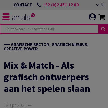
+32 (0)2 451 12 00
NL
CONTACT
TERIOR DESIGN
ITEITEN
OMMITMENT
GRAFISCHE SECTOR, GRAFISCH NIEUWS,
CREATIVE-POWER
TOR
VENEMENT ALMERE
Mix & Match - Als
ING
N EEN DUURZAME
OEPASSINGEN
grafisch ontwerpers
aan het spelen slaan
ICATIE
VENEMENT GIESSENS
N ONZE
ES
18 apr 2021 —
LEIDEN VAN