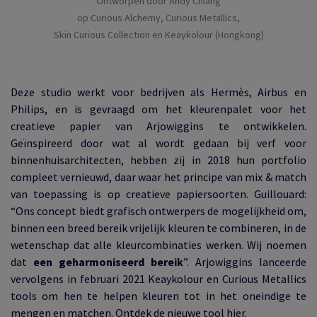
Ontworpen door Andy Chiang
op Curious Alchemy, Curious Metallics,
Skin Curious Collection en Keaykolour (Hongkong)
Deze studio werkt voor bedrijven als Hermès, Airbus en
Philips, en is gevraagd om het kleurenpalet voor het
creatieve papier van Arjowiggins te ontwikkelen.
Geïnspireerd door wat al wordt gedaan bij verf voor
binnenhuisarchitecten, hebben zij in 2018 hun portfolio
compleet vernieuwd, daar waar het principe van mix & match
van toepassing is op creatieve papiersoorten.
Guillouard:
“Ons concept biedt grafisch ontwerpers de mogelijkheid om,
binnen een breed bereik vrijelijk kleuren
te combineren, in de
wetenschap dat alle kleurcombinaties werken. Wij noemen
dat
een geharmoniseerd bereik
”. Arjowiggins lanceerde
vervolgens in februari 2021 Keaykolour en Curious Metallics
tools om hen te helpen kleuren tot in het oneindige te
mengen en matchen.
Ontdek de nieuwe tool
hier
.