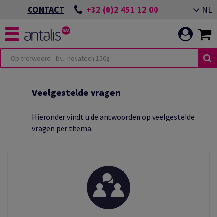
+32 (0)2 451 12 00
NL
CONTACT
TERIOR DESIGN
ITEITEN
OMMITMENT
Veelgestelde vragen
TOR
VENEMENT ALMERE
Hieronder vindt u de antwoorden op veelgestelde
vragen per thema.
ING
N EEN DUURZAME
OEPASSINGEN
ICATIE
VENEMENT GIESSENS
N ONZE
ES
LEIDEN VAN