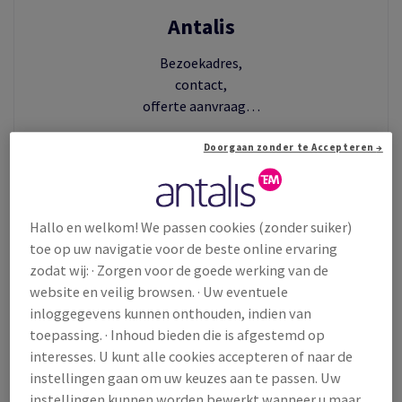
EN
Antalis
Bezoekadres,
EN
TIE
contact,
offerte aanvraag…
EIT
Doorgaan zonder te Accepteren →
Lees meer
Hallo en welkom! We passen cookies (zonder suiker)
toe op uw navigatie voor de beste online ervaring
zodat wij: · Zorgen voor de goede werking van de
website en veilig browsen. · Uw eventuele
inloggegevens kunnen onthouden, indien van
toepassing. · Inhoud bieden die is afgestemd op
interesses. U kunt alle cookies accepteren of naar de
instellingen gaan om uw keuzes aan te passen. Uw
instellingen kunnen worden bewerkt wanneer u maar