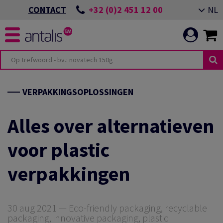
+32 (0)2 451 12 00
NL
CONTACT
TERIOR DESIGN
ITEITEN
OMMITMENT
VERPAKKINGSOPLOSSINGEN
TOR
VENEMENT ALMERE
Alles over alternatieven
voor plastic
ING
N EEN DUURZAME
OEPASSINGEN
verpakkingen
ICATIE
VENEMENT GIESSENS
N ONZE
ES
30 aug 2021 — Eco-friendly packaging, recyclable
packaging, innovative packaging, plastic
LEIDEN VAN