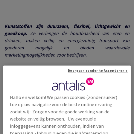
Kunststoffen zijn duurzaam, flexibel, lichtgewicht en
goedkoop.
Ze verlengen de houdbaarheid van eten en
drinken, maken veilig en energiezuinig transport van
goederen mogelijk en bieden waardevolle
marketingmogelijkheden voor bedrijven.
Doorgaan zonder te Accepteren →
Volgens Plastic Oceans International waren vorig jaar
verpakkingen goed voor meer dan 40% van de 380 miljoen
ton plastic die wereldwijd wordt geproduceerd.
Hoewel
kunststoffen nuttig zijn voor verpakkingen, wordt hun
Hallo en welkom! We passen cookies (zonder suiker)
keerzijde steeds duidelijker. De oceanen bevatten momenteel
toe op uw navigatie voor de beste online ervaring
ongeveer 150 miljoen ton plastic, waarvan een groot deel
zodat wij: · Zorgen voor de goede werking van de
circuleert in gyres (ringvormige zeestroming aan het
website en veilig browsen. · Uw eventuele
oceaanoppervlak) ter grootte van een land. Met slechts 9% van
inloggegevens kunnen onthouden, indien van
alle plastic verpakkingen die elk jaar worden gerecycled, gaat
toepassing. · Inhoud bieden die is afgestemd op