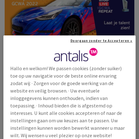
EN
EN
TIE
Doorgaan zonder te Accepteren →
EIT
Hallo en welkom! We passen cookies (zonder suiker)
toe op uw navigatie voor de beste online ervaring
Antalis steunt de wrappingbranche als de exclusieve sponsor
zodat wij: · Zorgen voor de goede werking van de
van de Global Car Wrapper Awards in 2022. De wereldwijde
website en veilig browsen. · Uw eventuele
competitie voor carwrapping!
inloggegevens kunnen onthouden, indien van
toepassing. · Inhoud bieden die is afgestemd op
interesses. U kunt alle cookies accepteren of naar de
instellingen gaan om uw keuzes aan te passen. Uw
De
Global Car Wrapper Awards 2022
(GCWA) gaan op 1
instellingen kunnen worden bewerkt wanneer u maar
februari van start met een wereldwijde showcase over het
wilt. Wij wensen u veel plezier op onze website!
wrappen van voertuigen, live uitgezonden op Facebook.