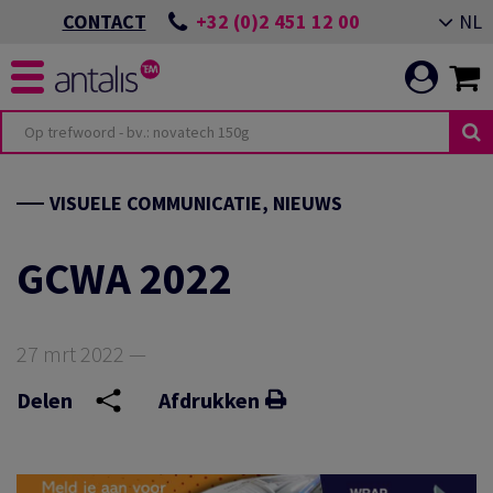
+32 (0)2 451 12 00
NL
CONTACT
TERIOR DESIGN
ITEITEN
OMMITMENT
VISUELE COMMUNICATIE, NIEUWS
TOR
VENEMENT ALMERE
GCWA 2022
ING
N EEN DUURZAME
OEPASSINGEN
27 mrt 2022 —
ICATIE
VENEMENT GIESSENS
Delen
Afdrukken
N ONZE
ES
LEIDEN VAN