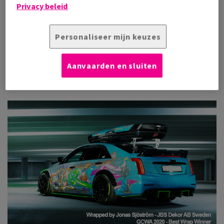
Privacy beleid
Twee jaar na de eerste editie is de editie van 2022 geüpdated
en vernieuwd, met 11 categorieën op het gebied van
Personaliseer mijn keuzes
wrapping. De GCWA blijft trouw aan de sfeer van de
#wrapfamily en biedt de perfecte kans om uw expertise te
laten zien en te delen, zonder dat u wordt beperkt door
Aanvaarden en sluiten
afstand, tijdzones of jaren ervaring
!