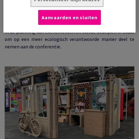
de milieueffecten van tijdelijke tentoonstellingen drastisch
verminderen en toch opvallende displays opleveren. De
recente tentoonstelling Iconic Norwich Brands bood een
Aanvaarden en sluiten
model voor het integreren van duurzaamheidsdoelstellingen
in de planning van evenementen en stelde bedrijven in staat
om op een meer ecologisch verantwoorde manier deel te
nemen aan de conferentie.