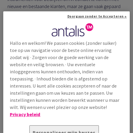
nieuwe en bestaande klanten, maar ze gaan vaak gepaard
met een hoge belasting voor het milieu. Volgens een
Doorgaan zonder te Accepteren →
onderzoek van EcoBooth stoot de Britse
evenementenbranche jaarlijks ongeveer 1,2 miljard kg
kooldioxide uit en produceert het ongeveer 100.000 ton
afval dat wordt verbrand of naar stortplaatsen gaat. De
Hallo en welkom! We passen cookies (zonder suiker)
meeste goodiebags, het marketingmateriaal en zelfs de
toe op uw navigatie voor de beste online ervaring
stands belanden in de vuilnisbak. Dat hoeft niet zo te gaan.
zodat wij: · Zorgen voor de goede werking van de
website en veilig browsen. · Uw eventuele
inloggegevens kunnen onthouden, indien van
toepassing. · Inhoud bieden die is afgestemd op
interesses. U kunt alle cookies accepteren of naar de
De overstap naar duurzame materialen
instellingen gaan om uw keuzes aan te passen. Uw
instellingen kunnen worden bewerkt wanneer u maar
Beursorganisatoren en exposanten vinden creatieve
wilt. Wij wensen u veel plezier op onze website!
manieren om hun ecologische voetafdruk bij evenementen
Privacy beleid
en beurzen te verkleinen. Innovatieve ontwerpen waarbij
gebruik wordt gemaakt van duurzamere materialen kunnen
Personaliseer mijn keuzes