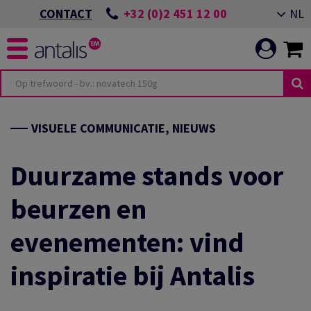
+32 (0)2 451 12 00
NL
CONTACT
TERIOR DESIGN
ITEITEN
OMMITMENT
VISUELE COMMUNICATIE, NIEUWS
TOR
VENEMENT ALMERE
Duurzame stands voor
beurzen en
ING
N EEN DUURZAME
OEPASSINGEN
evenementen: vind
ICATIE
VENEMENT GIESSENS
N ONZE
inspiratie bij Antalis
ES
LEIDEN VAN