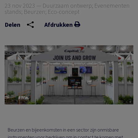
EN
23 nov 2023 — Duurzaam ontwerp; Evenementen
stands; Beurzen; Eco-concept
Delen
Afdrukken
EN
TIE
EIT
Beurzen en bijeenkomsten in een sector zijn onmisbare
instrumenten voor bedrijven om in contact te komen met