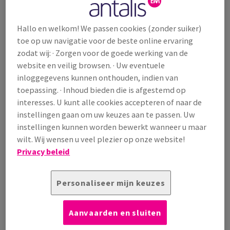
WEBSHOP?
EN
Hallo en welkom! We passen cookies (zonder suiker)
HOE KAN IK EEN BESTELLING
toe op uw navigatie voor de beste online ervaring
EN
PLAATSEN MET EEN
TIE
ARTIKELNUMMER?
zodat wij: · Zorgen voor de goede werking van de
website en veilig browsen. · Uw eventuele
inloggegevens kunnen onthouden, indien van
HET ARTIKELNUMMER DAT IK INVOER
EIT
IS NIET GELDIG, WAT MOET IK DOEN?
toepassing. · Inhoud bieden die is afgestemd op
interesses. U kunt alle cookies accepteren of naar de
instellingen gaan om uw keuzes aan te passen. Uw
HOE WEET IK ZEKER DAT MIJN
BESTELLING BEVESTIGD IS?
instellingen kunnen worden bewerkt wanneer u maar
wilt. Wij wensen u veel plezier op onze website!
Privacy beleid
HOE KAN IK MIJN BESTELLING
AANPASSEN OF ANNULEREN?
Personaliseer mijn keuzes
HOE KAN IK EEN VALIDATIE CIRCUIT
OPZETTEN?
Aanvaarden en sluiten
HOE VERWIJDER IK EEN FAVORIET?