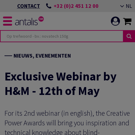
+32 (0)2 451 12 00
NL
CONTACT
TERIOR DESIGN
ITEITEN
OMMITMENT
NIEUWS, EVENEMENTEN
TOR
VENEMENT ALMERE
Exclusive Webinar by
H&M - 12th of May
ING
N EEN DUURZAME
OEPASSINGEN
ICATIE
VENEMENT GIESSENS
N ONZE
For its 2nd webinar (in english), the Creative
ES
Power Awards will bring you inspiration and
technical knowledge about blind-
LEIDEN VAN