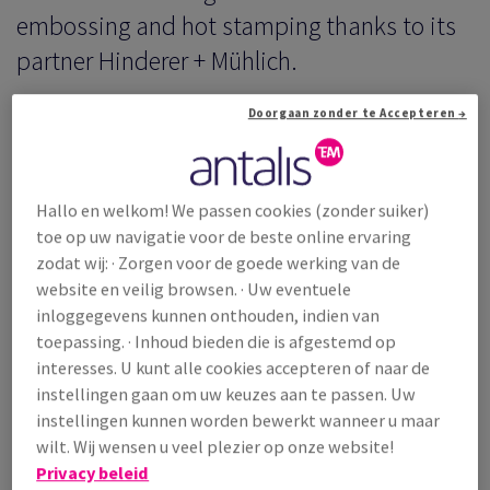
EN
embossing and hot stamping thanks to its
partner Hinderer + Mühlich.
EN
TIE
Doorgaan zonder te Accepteren →
EIT
Hallo en welkom! We passen cookies (zonder suiker)
toe op uw navigatie voor de beste online ervaring
zodat wij: · Zorgen voor de goede werking van de
website en veilig browsen. · Uw eventuele
inloggegevens kunnen onthouden, indien van
toepassing. · Inhoud bieden die is afgestemd op
interesses. U kunt alle cookies accepteren of naar de
Sophisticated stamping effects set the stage for your
instellingen gaan om uw keuzes aan te passen. Uw
product and
communicate with consumers on an
instellingen kunnen worden bewerkt wanneer u maar
emotional level.
For the second webinar of the Antalis
wilt. Wij wensen u veel plezier op onze website!
Creative Power Awards, we invite
Martina Hahn Rodig,
Privacy beleid
design expert from Hinder + Mühlich
to help you know