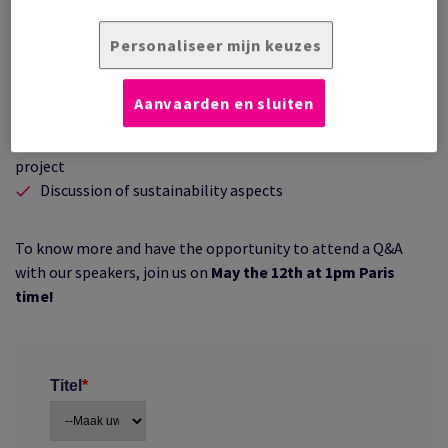
more about blind embossing and hot stamping.
Personaliseer mijn keuzes
Design Expertise for Print Excellence
:
Aanvaarden en sluiten
Creation of timeless feel and fascinating design effects
Step by step advice for best results in your embossing
project
Discussion of sustainability aspects
To know more and have the opportunity to attend a Q&A
with our speakers, join us on
May the 12th
at 1pm Paris
time!