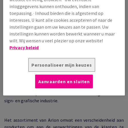
inloggegevens kunnen onthouden, indien van
toepassing. · Inhoud bieden die is afgestemd op
interesses. U kunt alle cookies accepteren of naar de
instellingen gaan om uw keuzes aan te passen. Uw
instellingen kunnen worden bewerkt wanneer u maar
wilt. Wij wensen u veel plezier op onze website!
Privacy beleid
Transformeren met vinyl
Personaliseer mijn keuzes
Arlon houdt zich bezig met het creëren van innovatief
materiaal dat creatieve ideeën tot leven zal brengen. Als
Aanvaarden en sluiten
wereldwijde fabrikant van zelfklevend vinyl biedt
Arlon
een
breed scala aan producten met unieke technologieën voor de
sign- en grafische industrie.
Het assortiment van Arlon omvat een verscheidenheid aan
producten om aan de verwachtingen van de klanten te