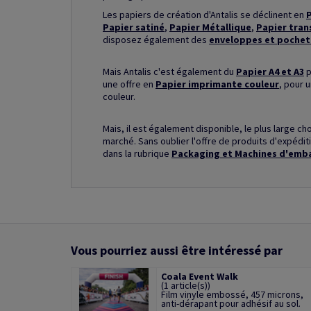
Les papiers de création d'Antalis se déclinent en
P
Papier satiné
,
Papier Métallique
,
Papier tran
disposez également des
enveloppes et pochet
Mais Antalis c'est également du
Papier A4 et A3
p
une offre en
Papier imprimante couleur
, pour 
couleur.
Mais, il est également disponible, le plus large ch
marché. Sans oublier l'offre de produits d'expéd
dans la rubrique
Packaging et Machines d'emb
Vous pourriez aussi être intéressé par
Coala Event Walk
(1 article(s))
Film vinyle embossé, 457 microns,
anti-dérapant pour adhésif au sol.