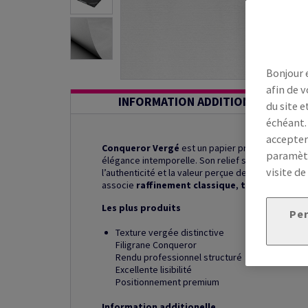
Bonjour 
afin de v
INFORMATION ADDITIONNELLE
du site e
échéant.
accepter
Conqueror Vergé
est un papier prestige à struc
paramètr
élégance intemporelle. Son relief subtil et son fil
visite de
l’authenticité et la valeur perçue des supports. Ad
associe
raffinement classique
,
texture vergé
Les plus produits
Per
Texture vergée distinctive
Filigrane Conqueror
Rendu professionnel structuré
Excellente lisibilité
Positionnement premium
Information additionelle