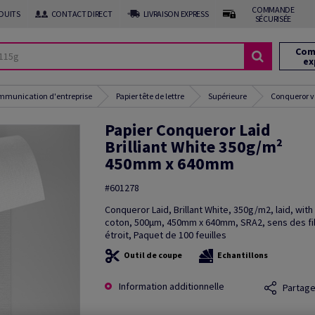
COMMANDE
DUITS
CONTACT DIRECT
LIVRAISON EXPRESS
SÉCURISÉE
Com
ex
ommunication d'entreprise
Papier tête de lettre
Supérieure
Conqueror v
Papier Conqueror Laid
Brilliant White 350g/m²
450mm x 640mm
#601278
Conqueror Laid, Brillant White, 350g/m2, laid, wit
coton, 500µm, 450mm x 640mm, SRA2, sens des fi
étroit, Paquet de 100 feuilles
Outil de coupe
Echantillons
Information additionnelle
Partage