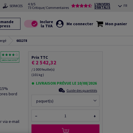
4.9/5
L’UNIVERS
SERVICES
FR
73 Critique/ Commentaires
D’ANTALIS
mande
Me connecter
Mon panier
press
ergé
601278
Prix TTC
€ 2 542,32
/ 1 000 feuille(s)
(101 kg )
LIVRAISON PRÉVUE LE 10/08/2026
h 15%
Guide des quantités
bres bord
paquet(s)
−
+
r via e-mail