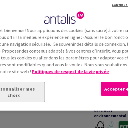
Continue
et bienvenue! Nous appliquons des cookies (sans sucre) à votre n
ous offrir la meilleure expérience en ligne : · Assurer le bon fonc
INFORMATIONS TECHNIQUES
t une navigation sécurisée. · Se souvenir des détails de connexion, 
 · Proposer des contenus adaptés à vos centres d’intérêt. Vous p
 tous les cookies ou aller dans les paramètres pour adapter vos ch
Garanties
ture vergée traditionnelle, reconnu pour son
es sont modifiables quand vous le voulez. Nous vous souhaiton
igrane Conqueror distinctif renforcent
 notre site web !
Politiques de respect de la vie privée
apté à l’impression offset et numérique, il
e
et
qualité d’impression professionnelle
.
Impression &
transformation
sonnaliser mes
Accepter 
choix
Certificat
environnemental