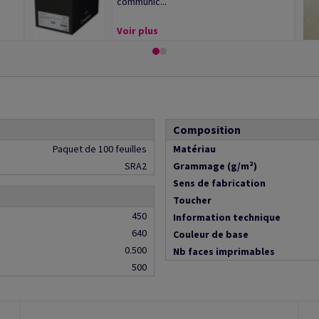
communic...
Voir plus
Composition
Paquet de 100 feuilles
Matériau
SRA2
Grammage (g/m²)
Sens de fabrication
Toucher
450
Information technique
640
Couleur de base
0.500
Nb faces imprimables
500