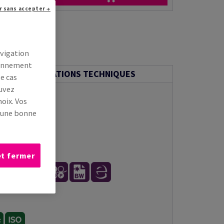
r sans accepter →
avigation
tionnement
INFORMATIONS TECHNIQUES
le cas
ouvez
oix. Vos
s une bonne
et fermer