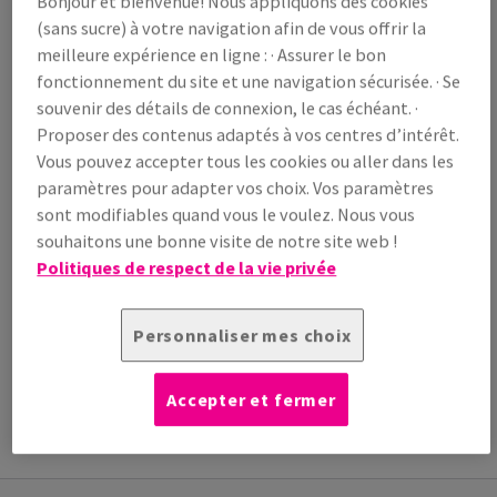
Bonjour et bienvenue! Nous appliquons des cookies
/ 1 000 feuille(s)
(sans sucre) à votre navigation afin de vous offrir la
(34,6 kg )
meilleure expérience en ligne : · Assurer le bon
EN STOCK
fonctionnement du site et une navigation sécurisée. · Se
Guide des quantités
souvenir des détails de connexion, le cas échéant. ·
Proposer des contenus adaptés à vos centres d’intérêt.
paquet(s)
Vous pouvez accepter tous les cookies ou aller dans les
paramètres pour adapter vos choix. Vos paramètres
−
+
sont modifiables quand vous le voulez. Nous vous
souhaitons une bonne visite de notre site web !
Politiques de respect de la vie privée
Personnaliser mes choix
Outil de coupe
INFORMATION
INFORMATIONS
INFORMATIONS
Accepter et fermer
ADDITIONNELLE
TECHNIQUES
TECHNIQUES