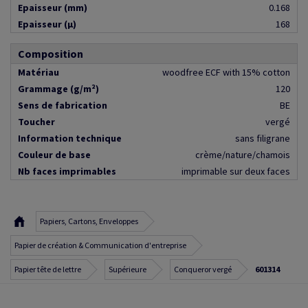
Epaisseur (mm)
0.168
Epaisseur (µ)
168
Composition
Matériau
woodfree ECF with 15% cotton
Grammage (g/m²)
120
Sens de fabrication
BE
Toucher
vergé
Information technique
sans filigrane
Couleur de base
crème/nature/chamois
Nb faces imprimables
imprimable sur deux faces
Papiers, Cartons, Enveloppes
Papier de création & Communication d'entreprise
Papier tête de lettre
Supérieure
Conqueror vergé
601314