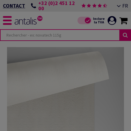
+32 (0)2 451 12
FR
CONTACT
00